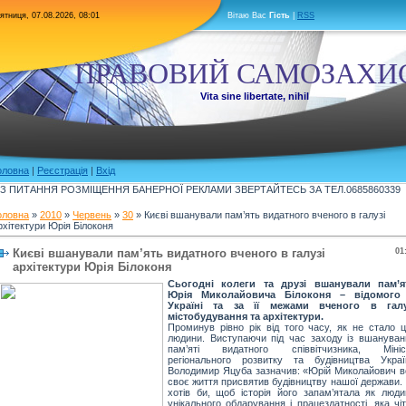
ятниця, 07.08.2026, 08:01
Вітаю Вас
Гість
|
RSS
ПРАВОВИЙ САМОЗАХИ
Vita sine libertate, nihil
оловна
|
Реєстрація
|
Вхід
З ПИТАННЯ РОЗМІЩЕННЯ БАНЕРНОЇ РЕКЛАМИ ЗВЕРТАЙТЕСЬ ЗА ТЕЛ.0685860339
оловна
»
2010
»
Червень
»
30
» Києві вшанували пам’ять видатного вченого в галузі
рхітектури Юрія Білоконя
Києві вшанували пам’ять видатного вченого в галузі
01
архітектури Юрія Білоконя
Сьогодні колеги та друзі вшанували пам’я
Юрія Миколайовича Білоконя – відомого
Україні та за її межами вченого в галу
містобудування та архітектури.
Проминув рівно рік від того часу, як не стало ц
людини. Виступаючи під час заходу із вшануван
пам’яті видатного співвітчизника, Мініс
регіонального розвитку та будівництва Украї
Володимир Яцуба зазначив: «Юрій Миколайович в
своє життя присвятив будівництву нашої держави. 
хотів би, щоб історія його запам’ятала як люди
унікального обдарування і працездатності, яка чі