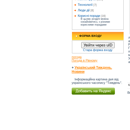
Технології
[7]
Люди дії
[8]
Корисні поради
[16]
В цьому розділі можна
ознайомитись з різними
корисними порадами
ФОРМА ВХОДУ
л
а
Р
Увійти через uID
П
Стара форма входу
п
м
погода
У
Погода в Рівному
а
+
Український Тиждень.
Новини
Інформаційна картина дня від
українського часопису "Тиждень".
К
В