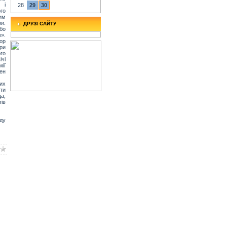
 і
28
29
30
ого
им
и.
ДРУЗІ САЙТУ
 бо
».
ор
ри
го
чі
ії
лен
их
ти
а,
ів
ду