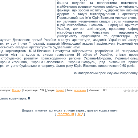
бачила недоліки та перспективи поточного
майбутнього розвитку кожного регіону, як унікальн
фахівця, що зробив інститут «Діпромісто» визнан
лідером в галузі містобудування і архітектур
Переконаний, що ім’я Юрія Білоконя житиме вічно,
він залишив неоціненний спадок своїм нащадкам
Юрій Миколайович Білоконь – народний архітект
України, доктор архітектури, професор кафед
містобудування Київського національно
університету будівництва та архітектури, дві
ауреат Державних премій України в галузі архітектури, академік Української академ
рхітектури і член її президії, академік Міжнародної академії архітектури, іноземний ч
осійської академії архітектури та будівельних наук.
ід керівництвом Ю.М.Білоконя інститутом «Діпромісто» розроблено 46 генеральн
ланів міст та курортів, схеми планування 16 областей України, спільні проек
істобудівного розвитку транскордонних регіонів Україна-Молдова, Україна-Польщ
країна-Угорщина, Україна-Словаччина, Україна-Білорусь, ряд визначних проект
рхітектурно-будівельного напряму. Цього року Юрію Білоконю виповнилося б 60 років.
За матеріалами прес-служби Мінрегіонбу
атегорія
:
Погляд
|
Переглядів
: 739 |
Додав
:
fingert
|
Теги
:
роковини
|
Рейтинг
:
0.0
/
0
сього коментарів
:
0
Додавати коментарі можуть лише зареєстровані користувачі.
[
Реєстрація
|
Вхід
]