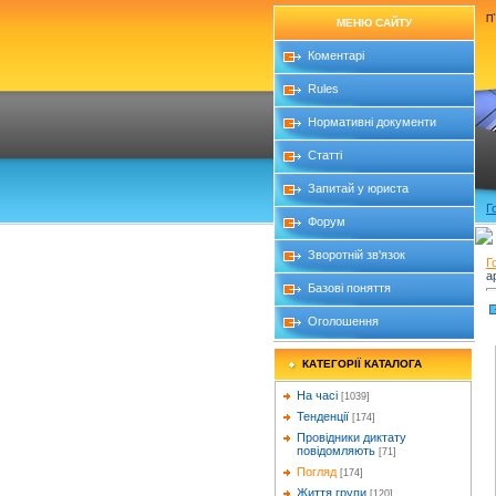
П`
МЕНЮ САЙТУ
Коментарі
Rules
Нормативні документи
Статті
Запитай у юриста
Г
Форум
Зворотній зв'язок
Г
а
Базові поняття
Оголошення
КАТЕГОРІЇ КАТАЛОГА
На часі
[1039]
Тенденції
[174]
Провідники диктату
повідомляють
[71]
Погляд
[174]
Життя групи
[120]