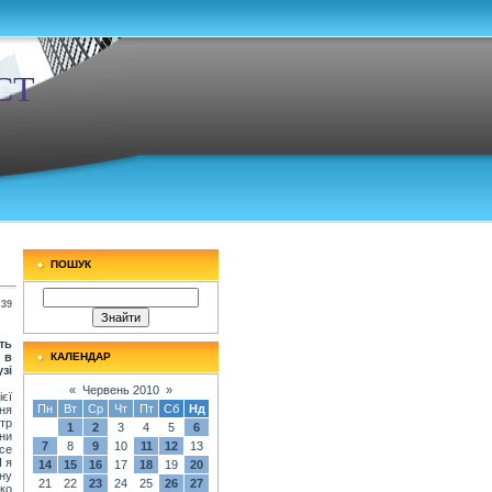
СТ
ПОШУК
:39
ть
 в
КАЛЕНДАР
зі
«
Червень 2010
»
ієї
Пн
Вт
Ср
Чт
Пт
Сб
Нд
ня
тр
1
2
3
4
5
6
ни
7
8
9
10
11
12
13
се
І я
14
15
16
17
18
19
20
ну
21
22
23
24
25
26
27
тко