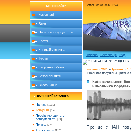
Четвер, 06.08.2026, 13:44
МЕНЮ САЙТУ
Коментарі
ПРА
Rules
Нормативні документи
Статті
Запитай у юриста
Головна
|
Реєстрація
|
Вхід
Форум
З ПИТАННЯ РОЗМІЩЕННЯ Б
Зворотній зв'язок
Головна
»
2011
»
Травень
»
17
чиновника порушено кримінал
Базові поняття
Київ залишився без
Оголошення
чиновника порушен
КАТЕГОРІЇ КАТАЛОГА
На часі
[1039]
Тенденції
[174]
Провідники диктату
повідомляють
[71]
Погляд
[174]
Про це УНІАН повід
Життя групи
[120]