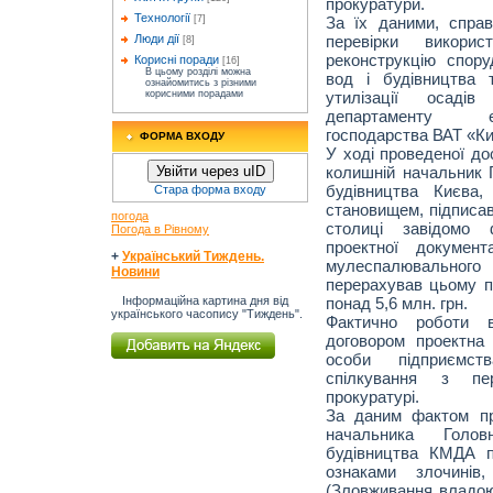
прокуратури.
Технології
За їх даними, спра
[7]
перевірки викори
Люди дії
[8]
реконструкцію спору
Корисні поради
[16]
В цьому розділі можна
вод і будівництва т
ознайомитись з різними
утилізації осадів
корисними порадами
департаменту ек
господарства ВАТ «Ки
ФОРМА ВХОДУ
У ході проведеної до
колишній начальник Г
Увійти через uID
будівництва Києва
Стара форма входу
становищем, підписав
погода
столиці завідомо ф
Погода в Рівному
проектної документ
+
Український Тиждень.
мулеспалювальног
Новини
перерахував цьому п
понад 5,6 млн. грн.
Інформаційна картина дня від
українського часопису "Тиждень".
Фактично роботи в
договором проектна 
особи підприємств
спілкування з пе
прокуратурі.
За даним фактом пр
начальника Головн
будівництва КМДА п
ознаками злочинів
(Зловживання владо