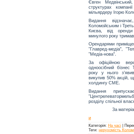
Євген Медвінський
структурах компані
мільярдеру Ігорю Кол
Видання відзнача
Коломойським і Треть
Києва, від оренди
минулого року тримав 
Орендарями приміщен
"Главред-медіа”, "Тел
"Медіа-нова”.
За офіційною вер
одноосібний бізнес 
року у нього з’яви
викупив 50% акцій, 
холдингу CME.
Видання припуск
"Центрелеватормел
розділу спільної влас
За матері
и
Категорія
:
На часі
|
Пере
Теги
:
нерухомість Колом