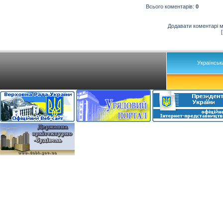
Всього коментарів
:
0
Додавати коментарі м
Українськ