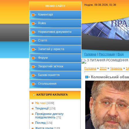
Неділя, 09.08.2026, 01:36
МЕНЮ САЙТУ
Коментарі
ПРА
Rules
Нормативні документи
Статті
Запитай у юриста
Головна
|
Реєстрація
|
Вхід
Форум
З ПИТАННЯ РОЗМІЩЕННЯ Б
Зворотній зв'язок
Головна
»
2010
»
Червень
»
1
Базові поняття
Коломойський обзав
Оголошення
КАТЕГОРІЇ КАТАЛОГА
На часі
[1039]
Тенденції
[174]
Провідники диктату
повідомляють
[71]
Погляд
[174]
Життя групи
[120]