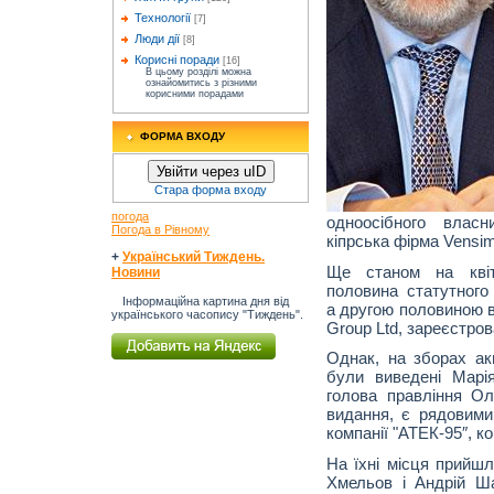
Технології
[7]
Люди дії
[8]
Корисні поради
[16]
В цьому розділі можна
ознайомитись з різними
корисними порадами
ФОРМА ВХОДУ
Увійти через uID
Стара форма входу
погода
одноосібного влас
Погода в Рівному
кіпрська фірма Vensi
+
Український Тиждень.
Ще станом на квіт
Новини
половина статутного
Інформаційна картина дня від
а другою половиною в
українського часопису "Тиждень".
Group Ltd, зареєстров
Однак, на зборах акц
були виведені Марі
голова правління Ол
видання, є рядовим
компанії "АТЕК-95″, к
На їхні місця прийшл
Хмельов і Андрій Ш