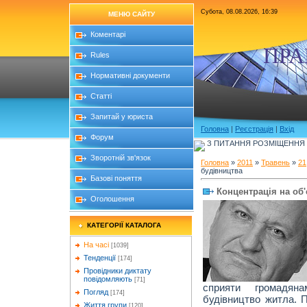
Субота, 08.08.2026, 16:39
МЕНЮ САЙТУ
Коментарі
ПРА
Rules
Нормативні документи
Статті
Запитай у юриста
Головна
|
Реєстрація
|
Вхід
Форум
З ПИТАННЯ РОЗМІЩЕННЯ Б
Зворотній зв'язок
Головна
»
2011
»
Травень
»
21
будівництва
Базові поняття
Концентрація на об
Оголошення
КАТЕГОРІЇ КАТАЛОГА
На часі
[1039]
Тенденції
[174]
Провідники диктату
повідомляють
[71]
сприяти громадян
Погляд
[174]
будівництво житла. П
Життя групи
[120]