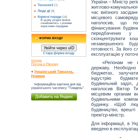
України – Міністр рег
Технології
[7]
житлово-комунального
Люди дії
час виїзного засідан
[8]
місцевого самовряд
Корисні поради
[16]
В цьому розділі можна
наголосив, що пот
ознайомитись з різними
корисними порадами
фінансування будівн
передбачених у 
сконцентрувати ко
ФОРМА ВХОДУ
незавершеного буд
Увійти через uID
готовності. За його 
Стара форма входу
експлуатацію у поточ
погода
«Регіонам не 
Погода в Рівному
державу. Необхідн
+
Український Тиждень.
бюджетах, залучати
Новини
індустрію будмат
будівельний заділ,
Інформаційна картина дня від
українського часопису "Тиждень".
наголосив Віктор Т
місцевим органам в
будівельними комп
будинку. «Щоб лю
будівництво, врешті
прем’єр-міністр.
Для інформації, в Ук
введено в експлуатаці