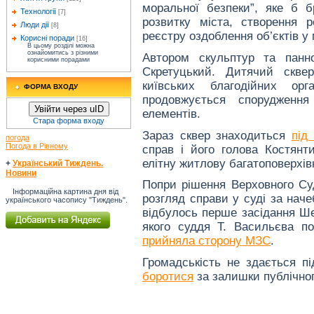
моральної безпеки”, яке б б
Технології
[7]
розвитку міста, створення 
Люди дії
[8]
реєстру оздоблення об’єктів у
Корисні поради
[16]
В цьому розділі можна
ознайомитись з різними
Автором скульптур та панн
корисними порадами
Скретуцький. Дитячий скве
київських благодійних ор
ФОРМА ВХОДУ
продовжується спорудженн
Увійти через uID
елементів.
Стара форма входу
Зараз сквер знаходиться
під
погода
Погода в Рівному
справ і його голова Костянт
елітну житлову багатоповерхівк
+
Український Тиждень.
Новини
Попри рішення Верховного Суд
Інформаційна картина дня від
розгляд справи у суді за нач
українського часопису "Тиждень".
відбулось перше засідання Ше
якого суддя Т. Васильєва п
прийняла сторону МЗС
.
Громадськість не здається пі
боротися
за залишки публічног