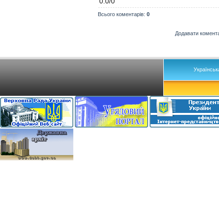
0.0
/
0
Всього коментарів
:
0
Додавати комента
Українськ