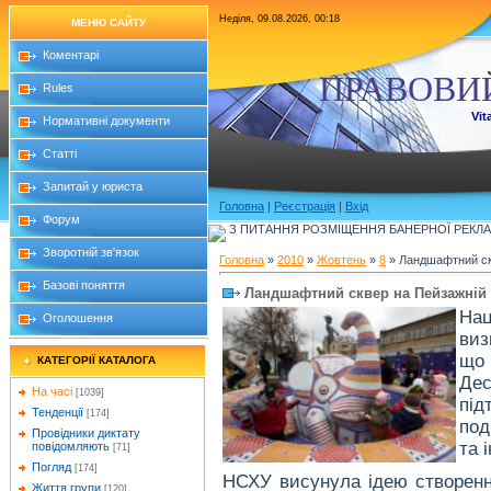
Неділя, 09.08.2026, 00:18
МЕНЮ САЙТУ
Коментарі
ПРАВОВИ
Rules
Vit
Нормативні документи
Статті
Запитай у юриста
Головна
|
Реєстрація
|
Вхід
Форум
З ПИТАННЯ РОЗМІЩЕННЯ БАНЕРНОЇ РЕКЛАМ
Зворотній зв'язок
Головна
»
2010
»
Жовтень
»
8
» Ландшафтний с
Базові поняття
Ландшафтний сквер на Пейзажні
Нац
Оголошення
виз
що
КАТЕГОРІЇ КАТАЛОГА
Дес
На часі
[1039]
під
Тенденції
[174]
под
Провідники диктату
та 
повідомляють
[71]
Погляд
[174]
НСХУ висунула ідею створення
Життя групи
[120]