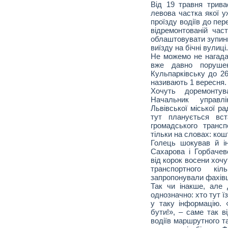
Від 19 травня трива
левова частка якої у
проїзду водіїв до пер
відремонтованій час
облаштовувати зупинк
виїзду на бічні вулиці.
Не можемо не нагадат
вже давно порушен
Кульпарківську до 2
називають 1 вересня.
Хочуть доремонтув
Начальник управлі
Львівської міської р
тут планується вст
громадського транс
тільки на словах: кош
Голець шокував й і
Сахарова і Горбачев
від корок восени хоч
транспортного кіл
запропонували фахівці
Так чи інакше, але 
однозначно: хто тут ї
у таку інформацію. 
бути!», – саме так в
водіїв маршрутного та