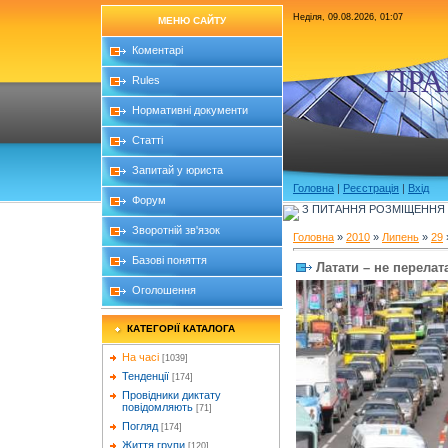
Неділя, 09.08.2026, 01:07
МЕНЮ САЙТУ
Коментарі
ПРА
Rules
Нормативні документи
Статті
Запитай у юриста
Головна
|
Реєстрація
|
Вхід
Форум
З ПИТАННЯ РОЗМІЩЕННЯ Б
Зворотній зв'язок
Головна
»
2010
»
Липень
»
29
Базові поняття
Латати – не перелат
Оголошення
КАТЕГОРІЇ КАТАЛОГА
На часі
[1039]
Тенденції
[174]
Провідники диктату
повідомляють
[71]
Погляд
[174]
Життя групи
[120]