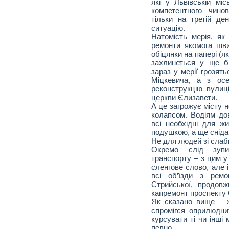
які у Львівській мі
компетентного чинов
тільки на третій д
ситуацію.
Натомість мерія, як
ремонти якомога шв
обіцянки на папері (як
захлинеться у ще б
зараз у мерії грозят
Міцкевича, а з осе
реконструкцію вулиц
церкви Єлизавети.
А це загрожує місту н
колапсом. Водіям до
всі необхідні для жи
подушкою, а ще снідан
Не для людей зі сла
Окремо слід зупи
транспорту – з цим у
сленгове слово, але 
всі об’їзди з ремо
Стрийської, продов
капремонт проспекту 
Як сказано вище – 
спромігся оприлюдни
курсувати ті чи інші
певно…