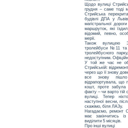
Щодо вулиці Стрийсь
грудня – саме тоді м
Стрийська перекрит
будівлі ДПА у Львів
магістральної дорог
маршруток, які їзди
відомий, певно, ос
мерії.
Також вулицею З
тролейбуси №11 та 
тролейбусного парку
недоступним. Офіційн
У той же час не об
Стрийській: відремон
через що її знову дов
все знову пішло
відрапортувала, що п
кошт, проте забула 
факту – чи варто тій 
вулиці. Тепер ніх
наступної весни, післ
скажімо, біля ЛАЗу.
Нагадаємо, ремонт С
має закінчитись із
виділити 5 місяців.
Про інші вулиці