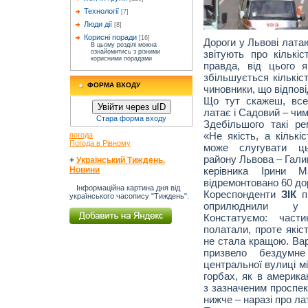
Технології
[7]
Люди дії
[8]
Корисні поради
[16]
Дороги у Львові латаю
В цьому розділі можна
звітують про кількі
ознайомитись з різними
корисними порадами
правда, від цього 
збільшується кількіс
ФОРМА ВХОДУ
чиновники, що відпов
Що тут скажеш, все
Увійти через uID
латає і Садовий – чим 
Стара форма входу
Здебільшого такі р
«Не якість, а кількі
погода
Погода в Рівному
може слугувати ць
району Львова – Галиц
+
Український Тиждень.
керівника Ірини 
Новини
відремонтовано 60 дор
Інформаційна картина дня від
Кореспонденти
ЗІК
пр
українського часопису "Тиждень".
оприлюднили у Г
Констатуємо: част
полатали, проте якіс
не стала кращою. Вар
призвело бездумн
центральної вулиці м
горбах, як в америка
з зазначеним проспек
нижче – наразі про ла