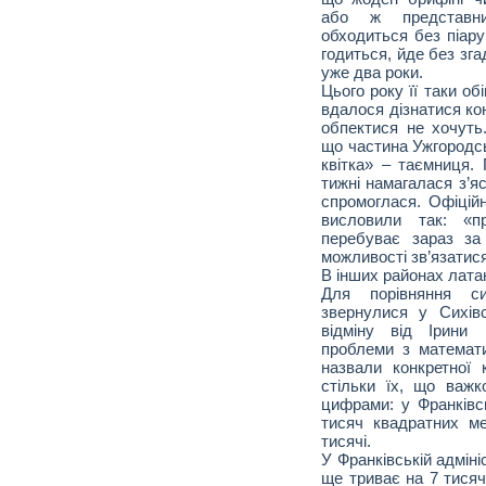
або ж представник
обходиться без піару 
годиться, йде без зг
уже два роки.
Цього року її таки о
вдалося дізнатися ко
обпектися не хочуть.
що частина Ужгородсь
квітка» – таємниця. 
тижні намагалася з’я
спромоглася. Офіційн
висловили так: «пр
перебуває зараз з
можливості зв’язатис
В інших районах лата
Для порівняння си
звернулися у Сихів
відміну від Ірини
проблеми з математ
назвали конкретної к
стільки їх, що важ
цифрами: у Франківс
тисяч квадратних ме
тисячі.
У Франківській адмін
ще триває на 7 тисяч