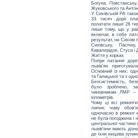
Богуна, Повстанську,
Жуковського та Антон
У Сихівській РА тако
33 тисяч доріг пл
полатати лише 26 ти
лише тому, що у рай
включає в себе лата
результат, на Сихові 
Сихівську, Пасічну
Кавалерідзе, Стуса і 
Життя у корках
Попри латання доріг
львів’ян приготува
Основний із них: о
та Галицької та з одн
Безсистемність, без
було зроблено, за
чиновникам ЛМР – к
кілометрів.
Чому ці всі ремонти
липня; чому обов’я
одночасно в ремонт к
не була погоджена і 
центральної частини м
львів’яни мають дізн
де їхня кінцева зупин