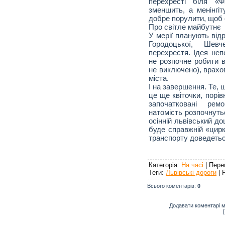
перехресті біля «
зменшить, а менінгі
добре порулити, щоб 
Про світле майбутнє
У мерії планують відр
Городоцької, Шевче
перехрестя. Ідея неп
не розпочне робити в
не виключено), врахо
міста.
І на завершення. Те, щ
це ще квіточки, порі
започатковані рем
натомість розпочнуть
осінній львівський д
буде справжній «цирк
транспорту доведеть
Категорія
:
На часі
|
Пере
Теги
:
Львівські дороги
|
Всього коментарів
:
0
Додавати коментарі м