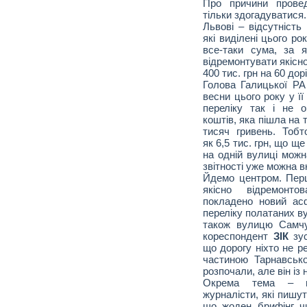
Про причини провед
тільки здогадуватися.
Львові – відсутність
які виділені цього ро
все-таки сума, за 
відремонтувати якісно
400 тис. грн на 60 дорі
Голова Галицької РА
весни цього року у її
переліку так і не 
коштів, яка пішла на 
тисяч гривень. Тоб
як 6,5 тис. грн, що щ
на одній вулиці можн
звітності уже можна в
Йдемо центром. Перш
якісно відремонто
покладено новий ас
переліку полатаних в
також вулицю Самчу
кореспондент
ЗІК
зу
що дорогу ніхто не р
частиною Тарнавськ
розпочали, але він із
Окрема тема – ву
журналісти, які пишут
що жоден брифінг чи