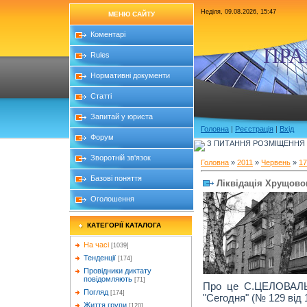
Неділя, 09.08.2026, 15:47
МЕНЮ САЙТУ
Коментарі
ПРА
Rules
Нормативні документи
Статті
Запитай у юриста
Головна
|
Реєстрація
|
Вхід
Форум
З ПИТАННЯ РОЗМІЩЕННЯ Б
Зворотній зв'язок
Головна
»
2011
»
Червень
»
17
Базові поняття
Ліквідація Хрущовок
Оголошення
КАТЕГОРІЇ КАТАЛОГА
На часі
[1039]
Тенденції
[174]
Провідники диктату
повідомляють
[71]
Про це С.ЦЕЛОВАЛЬН
Погляд
[174]
"Сегодня" (№ 129 від 
Життя групи
[120]