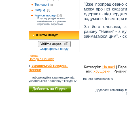
"Вже пропрацювано с
Технології
[7]
можу про неї сказат
Люди дії
[8]
одержить підтверджен
Корисні поради
[16]
задумане. Інвестори 
В цьому розділі можна
ознайомитись з різними
корисними порадами
За його словами, з
району "Нивки" - з в
ФОРМА ВХОДУ
займаємося цим", - ск
Увійти через uID
Стара форма входу
погода
Погода в Рівному
+
Український Тиждень.
Категорія
:
На часі
|
Пере
Новини
Теги
:
хрущовки
|
Рейтинг
Інформаційна картина дня від
Всього коментарів
:
0
українського часопису "Тиждень".
Додавати коментарі м