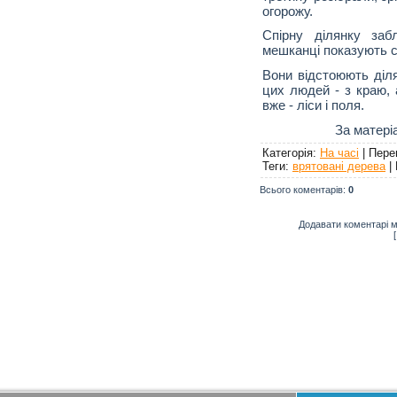
огорожу.
Спірну ділянку за
мешканці показують 
Вони відстоюють діля
цих людей - з краю, 
вже - ліси і поля.
За матері
Категорія
:
На часі
|
Пере
Теги
:
врятовані дерева
|
Всього коментарів
:
0
Додавати коментарі м