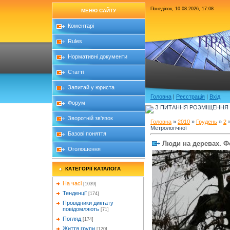
Понеділок, 10.08.2026, 17:08
МЕНЮ САЙТУ
Коментарі
ПРА
Rules
Нормативні документи
Статті
Запитай у юриста
Головна
|
Реєстрація
|
Вхід
Форум
З ПИТАННЯ РОЗМІЩЕННЯ Б
Зворотній зв'язок
Головна
»
2010
»
Грудень
»
2
»
Метрологічної
Базові поняття
Люди на деревах. Ф
Оголошення
КАТЕГОРІЇ КАТАЛОГА
На часі
[1039]
Тенденції
[174]
Провідники диктату
повідомляють
[71]
Погляд
[174]
Життя групи
[120]