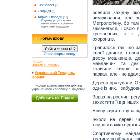
Технології
[7]
Люди дії
оселила західну ок
[8]
вимірювання, але з
Корисні поради
[16]
В цьому розділі можна
Метрологічну, бо та
ознайомитись з різними
корисними порадами
заманеться, і свою 
кресленнях, а з д
охоронців.
ФОРМА ВХОДУ
Трапилось так, що з
Увійти через uID
своєї ділянки, і вон
Стара форма входу
двору мешканців, де
погода
майданчик та дек
Погода в Рівному
калічили, силою на
+
Український Тиждень.
паркан, але - не вдал
Новини
Дерева врятували. Ол
Інформаційна картина дня від
одне із них, і забудо
українського часопису "Тиждень".
Зараз на рослині рег
захистити її від інши
Внизу сидить група п
Інколи на дереві ч
темряві важко відрізн
Спортивному майда
третину розібрали, з