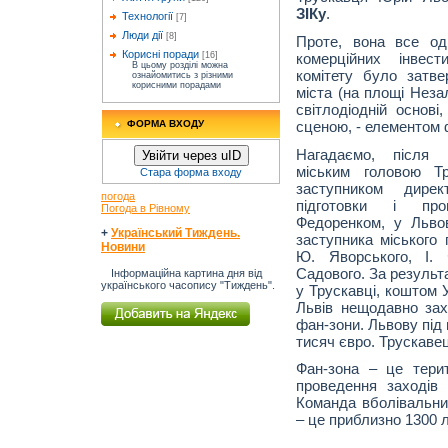
ЗІКу
.
Технології
[7]
Люди дії
[8]
Проте, вона все од
Корисні поради
комерційних інвест
[16]
В цьому розділі можна
комітету було затв
ознайомитись з різними
корисними порадами
міста (на площі Неза
світлодіодній основі
сценою, - елементом 
ФОРМА ВХОДУ
Нагадаємо, після 
Увійти через uID
міським головою Т
Стара форма входу
заступником дирек
погода
підготовки і про
Погода в Рівному
Федоренком, у Львов
+
Український Тиждень.
заступника міського 
Новини
Ю. Яворського, І.
Садового. За результ
Інформаційна картина дня від
українського часопису "Тиждень".
у Трускавці, коштом
Львів нещодавно захи
фан-зони. Львову під
тисяч євро. Трускаве
Фан-зона – це терит
проведення заходів 
Команда вболівальник
– це приблизно 1300 