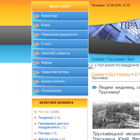
Понеділок, 10.08.2026, 12:33
МЕНЮ САЙТУ
Коментарі
ПРА
Rules
Нормативні документи
Статті
Запитай у юриста
Головна
|
Реєстрація
|
Вхід
Форум
З ПИТАННЯ РОЗМІЩЕННЯ Б
Зворотній зв'язок
Головна
»
2011
»
Квітень
»
27
»
Трускавці!
Базові поняття
Людям -видовищ, сл
Оголошення
Трускавці!
КАТЕГОРІЇ КАТАЛОГА
На часі
[1039]
Тенденції
[174]
Провідники диктату
повідомляють
[71]
Трускавецької місько
Погляд
[174]
Трускавця Юрій Яво
Життя групи
[120]