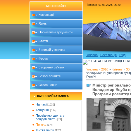
П`ятниця, 07.08.2026, 05:20
МЕНЮ САЙТУ
Коментарі
ПРА
Rules
Нормативні документи
Статті
Запитай у юриста
Головна
|
Реєстрація
|
Вхід
Форум
З ПИТАННЯ РОЗМІЩЕННЯ Б
Зворотній зв'язок
Головна
»
2010
»
Квітень
»
30
Володимир Яцуба провів зуст
Базові поняття
Україні
Міністр регіонально
Оголошення
Володимир Яцуба пр
Програми розвитку 
КАТЕГОРІЇ КАТАЛОГА
На часі
[1039]
Тенденції
[174]
Провідники диктату
повідомляють
[71]
Погляд
[174]
Життя групи
[120]