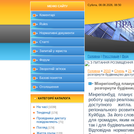
Субота, 08.08.2026, 06:50
МЕНЮ САЙТУ
Коментарі
ПРА
Rules
Нормативні документи
Статті
Запитай у юриста
Головна
|
Реєстрація
|
Вхід
Форум
З ПИТАННЯ РОЗМІЩЕННЯ Б
Зворотній зв'язок
Головна
»
2010
»
Січень
»
21
»
розгорнути будівництво досту
Базові поняття
Мінрегіонбуд плану
Оголошення
розгорнути будівни
Мінрегіонбуд плану
КАТЕГОРІЇ КАТАЛОГА
роботу щодо реалізац
доступного житла
На часі
[1039]
регіонального розвит
Тенденції
[174]
Куйбіда. За його сло
Провідники диктату
для громадян, яким н
повідомляють
[71]
так і для будівельникі
Погляд
[174]
Відповідна нормативн
Життя групи
[120]