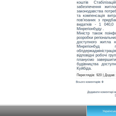
коштів Стабілізац
забезпечення житло
законодавства потре
та компенсація витр
пов’язаних з придба
видатків - 1 040,0
Мінрегіонбуду .
Міністр також поін
розробки регіональни
доступного житла 
Мінрегіонбуд
облдержадміністра
відповідні робочі гр
плануємо завершити
будівництва доступ
Куйбіда.
Переглядів
: 920 |
Додав
Всього коментарів
:
0
Додавати коментарі м
Українськ