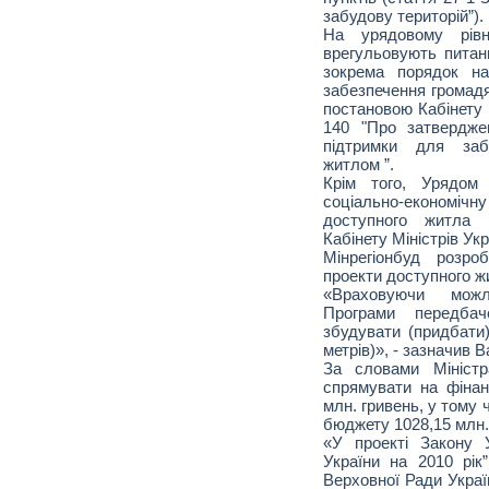
забудову територій”).
На урядовому рівн
врегульовують питан
зокрема порядок на
забезпечення громад
постановою Кабінету 
140 "Про затвердже
підтримки для заб
житлом ”.
Крім того, Урядом
соціально-економічну
доступного житла 
Кабінету Міністрів Укр
Мінрегіонбуд розро
проекти доступного ж
«Враховуючи можл
Програми передбач
збудувати (придбати)
метрів)», - зазначив 
За словами Міністр
спрямувати на фінан
млн. гривень, у тому 
бюджету 1028,15 млн.
«У проекті Закону 
України на 2010 рік
Верховної Ради Украї