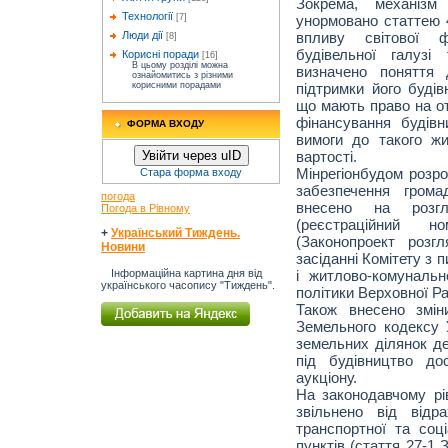
Зокрема, механізм
Технології
унормовано статтею 4
[7]
впливу світової ф
Люди дії
[8]
будівельної галузі
Корисні поради
[16]
В цьому розділі можна
визначено поняття 
ознайомитись з різними
підтримки його будів
корисними порадами
що мають право на от
фінансування будівн
ФОРМА ВХОДУ
вимоги до такого ж
вартості.
Увійти через uID
Мінрегіонбудом розро
Стара форма входу
забезпечення гром
погода
внесено на розг
Погода в Рівному
(реєстраційний н
+
Український Тиждень.
(Законопроект розг
Новини
засіданні Комітету з 
і житлово-комунальн
Інформаційна картина дня від
українського часопису "Тиждень".
політики Верховної Ра
Також внесено змін
Земельного кодексу 
земельних ділянок де
під будівництво до
аукціону.
На законодавчому рі
звільнено від відр
транспортної та соц
пунктів (стаття 27-1