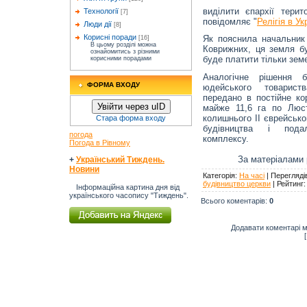
виділити єпархії тери
Технології
[7]
повідомляє "
Релігія в Ук
Люди дії
[8]
Корисні поради
Як пояснила начальник 
[16]
В цьому розділі можна
Коврижних, ця земля бу
ознайомитись з різними
буде платити тільки земе
корисними порадами
Аналогічне рішення 
ФОРМА ВХОДУ
юдейського товарис
передано в постійне к
Увійти через uID
майже 11,6 га по Люст
колишнього II єврейськ
Стара форма входу
будівництва і подал
погода
комплексу.
Погода в Рівному
За матеріалами 
+
Український Тиждень.
Новини
Категорія
:
На часі
|
Перегляді
<a
будівництво церкви
|
Рейтинг
href="http://risu.org.ua">Джер
Інформаційна картина дня від
публікації:
українського часопису "Тиждень".
risu.org.ua</a>
Всього коментарів
:
0
Додавати коментарі м