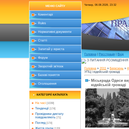
Четвер, 06.08.2026, 23:32
МЕНЮ САЙТУ
Коментарі
ПРА
Rules
Нормативні документи
Статті
Запитай у юриста
Головна
|
Реєстрація
|
Вхід
Форум
З ПИТАННЯ РОЗМІЩЕННЯ Б
Зворотній зв'язок
Головна
»
2011
»
Березень
»
4
УПЦ і юдейській громаді
Базові поняття
Міськрада Одеси ви
Оголошення
юдейській громаді
КАТЕГОРІЇ КАТАЛОГА
На часі
[1039]
Тенденції
[174]
Провідники диктату
повідомляють
[71]
Погляд
[174]
Життя групи
[120]