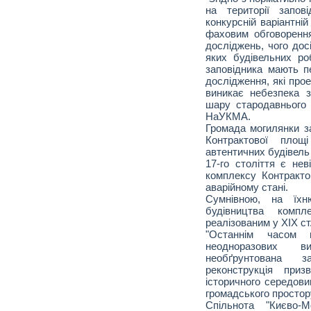
на території запов
конкурсній варіантні
фаховим обговоренн
досліджень, чого дос
яких будівельних роб
заповідника мають п
дослідження, які про
виникає небезпека з
шару стародавнього 
НаУКМА.
Громада могилянки з
Контрактової площ
автентичних будівель 
17-го століття є нев
комплексу Контракто
аварійному стані.
Сумнівною, на їхн
будівництва комп
реалізованим у ХIХ ст
"Останнім часом 
неодноразових в
необґрунтована з
реконструкція при
історичного середови
громадського простору
Спільнота "Києво-М