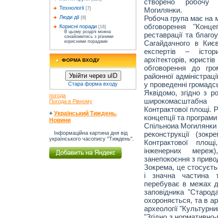
створено робочу г
Технології
Могилянки.
[7]
Робоча група має на м
Люди дії
[8]
обговорення "Конце
Корисні поради
[16]
В цьому розділі можна
реставрації та благо
ознайомитись з різними
Сагайдачного в Києв
корисними порадами
експертів – істори
архітекторів, юристі
ФОРМА ВХОДУ
обговорення до гро
районної адміністраці
Увійти через uID
у проведенні громадс
Стара форма входу
Яквідомо, згідно з 
погода
широкомасштабна
Погода в Рівному
Контрактової площі. 
+
Український Тиждень.
концепції та програми 
Новини
Спільноиа Могилянки
реконструкції (зокр
Інформаційна картина дня від
українського часопису "Тиждень".
Контрактової площі
інженерних мереж
занепокоєння з приво
Зокрема, це стосуєть
і значна частина т
перебуває в межах де
заповідника "Старода
охороняється, та в ар
археології "Культурн
"Згідно з нормативно