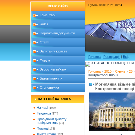
Субота, 08.08.2026, 07:14
МЕНЮ САЙТУ
Коментарі
ПРА
Rules
Нормативні документи
Статті
Запитай у юриста
Головна
|
Реєстрація
|
Вхід
Форум
З ПИТАННЯ РОЗМІЩЕННЯ Б
Зворотній зв'язок
Головна
»
2010
»
Січень
»
25
»
Контрактової площі
Базові поняття
Могилянка візьме п
Оголошення
Контрактової площі
КАТЕГОРІЇ КАТАЛОГА
На часі
[1039]
Тенденції
[174]
Провідники диктату
повідомляють
[71]
Погляд
[174]
Життя групи
[120]