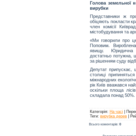
Голова земельної к
вирубки
Представники ж про
обіцяють покласти кр
член комісії Київра
містобудування та ар
«Ми говорили про ц
Поповим. Вироблена
явищу. Юридична с
достатньо потужна, 
за рішенням суду відб
Депутат припускає, 
столиці припиняться
міжнародних екологіч
рік Київ вважався на
оскільки площа лісів
складала понад 50%.
Категорія
:
На часі
|
Пере
Теги
:
вирубка дерев
|
Ре
Всього коментарів
:
0
Додавати коментарі м