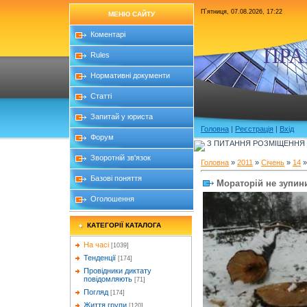
П`ятниця, 07.08.2026, 17:22
МЕНЮ САЙТУ
Коментарі
ПРА
Rules
Нормативні документи
Статті
Запитай у юриста
Головна
|
Реєстрація
|
Вхід
Форум
З ПИТАННЯ РОЗМІЩЕННЯ Б
Зворотній зв'язок
Головна
»
2011
»
Січень
»
14
»
Базові поняття
Мораторій не зупин
Оголошення
КАТЕГОРІЇ КАТАЛОГА
На часі
[1039]
Тенденції
[174]
Провідники диктату
повідомляють
[71]
Погляд
[174]
Життя групи
[120]