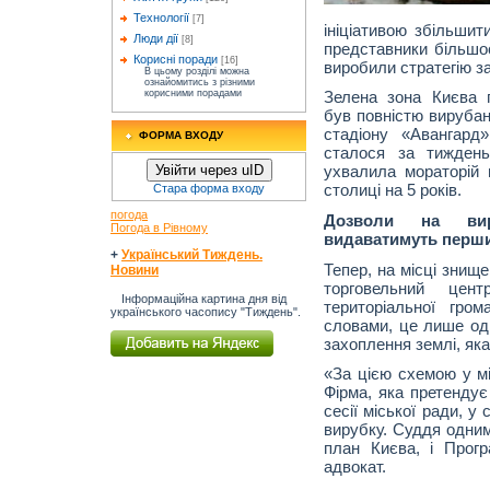
Технології
[7]
ініціативою збільшит
Люди дії
[8]
представники більшос
Корисні поради
[16]
виробили стратегію за
В цьому розділі можна
ознайомитись з різними
корисними порадами
Зелена зона Києва 
був повністю вирубан
стадіону «Авангард
ФОРМА ВХОДУ
сталося за тиждень
Увійти через uID
ухвалила мораторій
столиці на 5 років.
Стара форма входу
погода
Дозволи на ви
Погода в Рівному
видаватимуть перш
+
Український Тиждень.
Тепер, на місці знищ
Новини
торговельний цент
Інформаційна картина дня від
територіальної гро
українського часопису "Тиждень".
словами, це лише оди
захоплення землі, яка
«За цією схемою у мі
Фірма, яка претендує
сесії міської ради, у 
вирубку. Суддя одним
план Києва, і Прогр
адвокат.