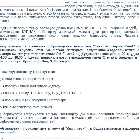
дій” на кшталт прийняття нового Житлово
кодексу та закону "Про містобудівну діяльніст
кі мають на меті одних українців лишити сам-на-сам із проблемою "хрущовок”, котр
ідслуживши свій вік, руйнуються буквально на очах,а інших - змусити жити в постійн
траху, що навіть тимчасова втрата роботи означатиме, водночас, і втрату даху н
оловою.
адії на "парламентську опозицію” давно вже нема: це на 80 % - зібрання людей, я
елементарно КУПИЛИ собі представницький мандат для розширення можливос
просування, за державний кошт, своїх власних бізнесових справ. Лишаєть
ОРГАНІЗОВУВАТИСЬ самим.
Тому спільно з колегами з Громадська ініціатива "Захисти старий Київ!” 
ініціювали Круглий стіл
"Житлова реформа” Януковича-Азарова-Тігіпка 
еакція на неї українських громадян”
, який відбудеться в понеділок, 20 грудня,
14.00 до 16.30 у Центрі національного відродження імені Степана Бандери в 
иєві, по вул. Ярославів Вал, 9, ІІ поверх.
 ході Круглого столу пропонується:
) комплексно обговорити питання:
.1) проекту нового Житлового кодексу;
.2) проекту закону "Про містобудівну діяльність” та
.3) нових цін на газ і комунальних тарифів
 у їхньому взаємозв’язку, а також
) спробувати сформувати спільну платформу дій різних сегментів "громадянсько
успільства” у захисті прав та інтересів громадян під час впроваджуваної влад
реформи житлового господарства”.
Обговорення проходитиме в режимі "без преси” та будуватиметься виходячи
ого, щоб: