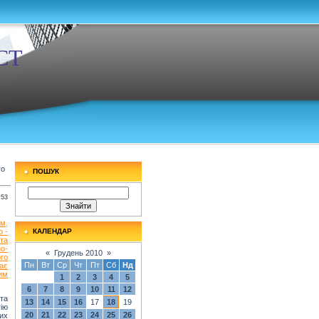
СТ
го
ПОШУК
:53
м,
 -
КАЛЕНДАР
та
о-
«
Грудень 2010
»
го
Пн
Вт
Ср
Чт
Пт
Сб
Нд
тає
им
1
2
3
4
5
6
7
8
9
10
11
12
та
13
14
15
16
17
18
19
ію
20
21
22
23
24
25
26
их