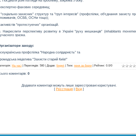
. Поєднати різні погляди на проблему, зокрема з боку:
 експертно-фахових середовищ;
 "соціально-захисних” структур та "груп інтересів” (профспілки, об’єднання захисту п
поживачів, ОСББ, ОСНи тощо);
 активістів "протестуючих” організацій.
. Накреслити перспективу розвитку в Україні "руху мешканців” (
inhabitants moveme
учасного зразка.
рганізатори заходу:
сеукраїнська профспілка "Народна солідарність” та
ромадська ініціатива "Захисти старий Київ!”
атегорія
:
На часі
|
Переглядів
: 580 |
Додав
:
fingert
|
Теги
:
пеня за борги
|
Рейтинг
:
0.0
/
0
сього коментарів
:
0
Додавати коментарі можуть лише зареєстровані користувачі.
[
Реєстрація
|
Вхід
]