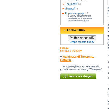
Технології
[7]
я
Люди дії
[8]
в
Корисні поради
с
[16]
В цьому розділі можна
г
ознайомитись з різними
корисними порадами
Н
ФОРМА ВХОДУ
Увійти через uID
Стара форма входу
р
погода
К
Погода в Рівному
В
+
Український Тиждень.
Новини
1
Інформаційна картина дня від
1
українського часопису "Тиждень".
1
1
-
2
с
"
т