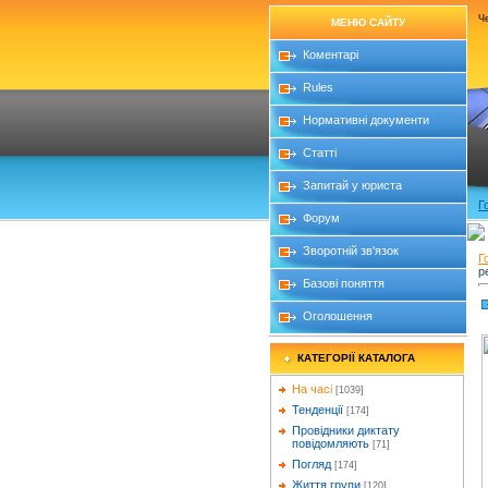
Че
МЕНЮ САЙТУ
Коментарі
Rules
Нормативні документи
Статті
Запитай у юриста
Г
Форум
Зворотній зв'язок
Г
р
Базові поняття
Оголошення
КАТЕГОРІЇ КАТАЛОГА
На часі
[1039]
Тенденції
[174]
Провідники диктату
повідомляють
[71]
Погляд
[174]
Життя групи
[120]