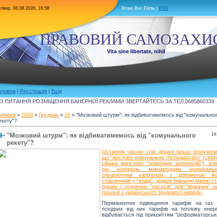
твер, 06.08.2026, 16:58
Вітаю Вас
Гість
|
RSS
ПРАВОВИЙ САМОЗАХИ
Vita sine libertate, nihil
оловна
|
Реєстрація
|
Вхід
З ПИТАННЯ РОЗМІЩЕННЯ БАНЕРНОЇ РЕКЛАМИ ЗВЕРТАЙТЕСЬ ЗА ТЕЛ.0685860339
оловна
»
2010
»
Грудень
»
18
» "Мозковий штурм": як відбиватимемось від "комунально
екету"?
"Мозковий штурм": як відбиватимемось від "комунального
14
рекету"?
Останнім часом стає дедалі більш зрозуміли
що "житлово-комунальне господарство” (себто
сфера жорстких "природніх монополій”), взя
під контроль міжнародним кримінальн
олігархічним капіталом з допомогою йо
ставлеників у "владі”, дедалі більшою мірою с
одним з основних "насосів” для "відкачки” н
грошей з українського трудового народу.
Перманентне підвищення тарифів на газ 
похідних від них тарифів на теплову енерг
відбувається під прикриттям "реформаторськ