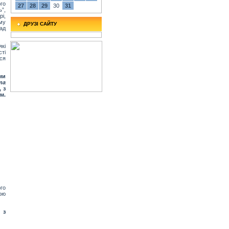
го
27
28
29
30
31
ь”,
і,
ому
ДРУЗІ САЙТУ
ад
кі
ті
ся
ми
та
 з
м.
го
ою
 з