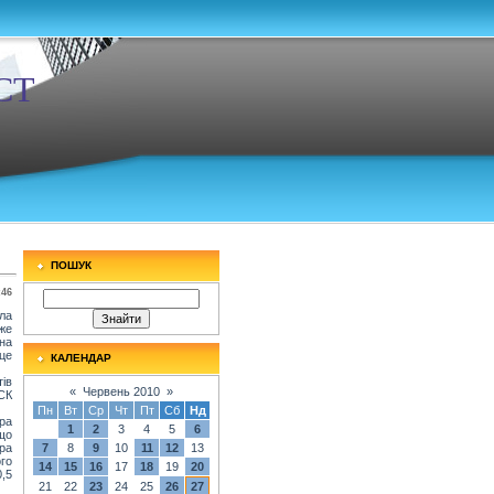
СТ
ПОШУК
:46
ла
же
на
це
КАЛЕНДАР
ів
«
Червень 2010
»
СК
Пн
Вт
Ср
Чт
Пт
Сб
Нд
ра
1
2
3
4
5
6
що
ра
7
8
9
10
11
12
13
го
14
15
16
17
18
19
20
,5
21
22
23
24
25
26
27