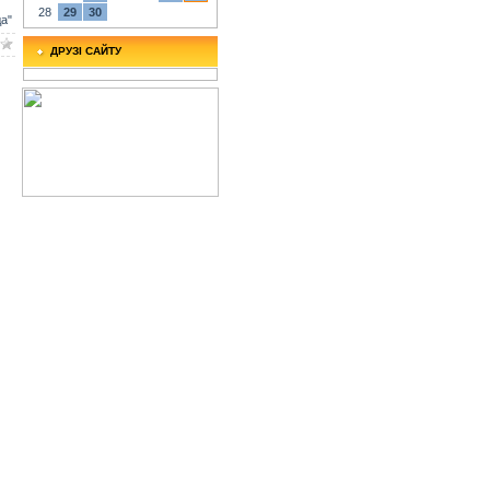
28
29
30
а"
ДРУЗІ САЙТУ