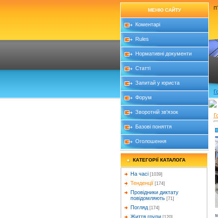
П`
МЕНЮ САЙТУ
Коментарі
Rules
Нормативні документи
Статті
Запитай у юриста
Г
Форум
Зворотній зв'язок
Г
Базові поняття
Оголошення
КАТЕГОРІЇ КАТАЛОГА
На часі
[1039]
Тенденції
[174]
Провідники диктату
повідомляють
[71]
Погляд
[174]
м
Життя групи
[120]