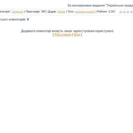
За матеріалами видання "Українська правд
атегорія
:
Тенденції
|
Переглядів
: 565 |
Додав
:
fingert
|
Теги
:
розтрата коштів
|
Рейтинг
:
0.0
/
0
сього коментарів
:
0
Додавати коментарі можуть лише зареєстровані користувачі.
[
Реєстрація
|
Вхід
]