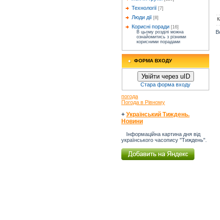
Технології
[7]
Люди дії
[8]
К
Корисні поради
[16]
В
В цьому розділі можна
ознайомитись з різними
корисними порадами
ФОРМА ВХОДУ
Увійти через uID
Стара форма входу
погода
Погода в Рівному
+
Український Тиждень.
Новини
Інформаційна картина дня від
українського часопису "Тиждень".