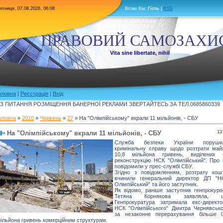
ятниця, 07.08.2026, 06:08
Вітаю Вас
Гість
|
RSS
ПРАВОВИЙ САМОЗАХИ
Vita sine libertate, nihil
оловна
|
Реєстрація
|
Вхід
З ПИТАННЯ РОЗМІЩЕННЯ БАНЕРНОЇ РЕКЛАМИ ЗВЕРТАЙТЕСЬ ЗА ТЕЛ.0685860339
оловна
»
2010
»
Червень
»
27
» На "Олімпійському" вкрали 11 мільйонів, - СБУ
На "Олімпійському" вкрали 11 мільйонів, - СБУ
13
Служба безпеки України поруши
кримінальну справу щодо розтрати май
10,8 мільйона гривень, виділених 
реконструкцію НСК "Олімпійський". Про 
повідомили у прес-службі СБУ.
Згідно з повідомленням, розтрату кошт
вчинили генеральний директор ДП "Н
Олімпійський" та його заступник.
Як відомо, раніше заступник генпрокуро
Тетяна Корнякова заявляла, 
Генпрокуратура затримала екс-директо
НСК "Олімпійського" Дмитра Чернявсько
за незаконне перерахування більше 0
ільйона гривень комерційним структурам.