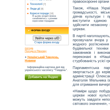
правоохоронні органи
Технології
[7]
Також, «Наша Украї
Люди дії
[8]
громадськості, місь
Корисні поради
[16]
діячів культури і п
В цьому розділі можна
ознайомитись з різними
виступити єдиною 
корисними порадами
здійснити незаконну
церкви.
ФОРМА ВХОДУ
В партії наголошують,
Увійти через uID
прозвучали вчора у 
Стара форма входу
жодного роз’яснення
будівельної технік
погода
Погода в Рівному
замовників і викона
переконані в «Наші
+
Український Тиждень.
стурбованість усієї г
Новини
Парламентська пар
Інформаційна картина дня від
українського часопису "Тиждень".
звертається до керів
адміністрації Олекс
Анатолія Мельника із
для отримання вичер
«Наміри щодо побуд
церкви нової культ
можуть завдати непоп
світового значення», 