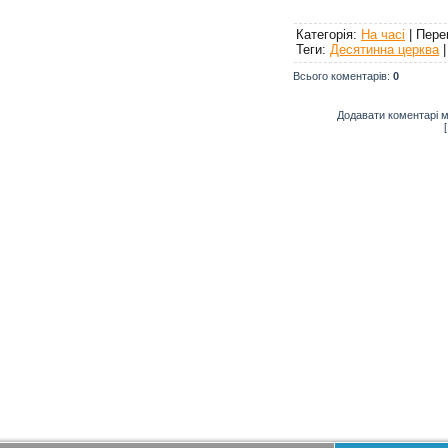
Категорія
:
На часі
|
Пере
<a
href="http://risu.org.ua">Джер
Теги
:
Десятинна церква
публікації:
risu.org.ua</a>
Всього коментарів
:
0
Додавати коментарі м