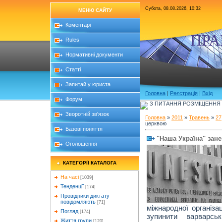
Субота, 08.08.2026, 10:32
МЕНЮ САЙТУ
Коментарі
ПРА
Rules
Нормативні документи
Статті
Запитай у юриста
Головна
|
Реєстрація
|
Вхід
Форум
З ПИТАННЯ РОЗМІЩЕННЯ Б
Зворотній зв'язок
Головна
»
2011
»
Травень
»
27
церквою
Базові поняття
"Наша Україна" зан
Оголошення
КАТЕГОРІЇ КАТАЛОГА
На часі
[1039]
Тенденції
[174]
Провідники диктату
повідомляють
[71]
міжнародної організа
Погляд
[174]
зупинити варварсь
Життя групи
[120]