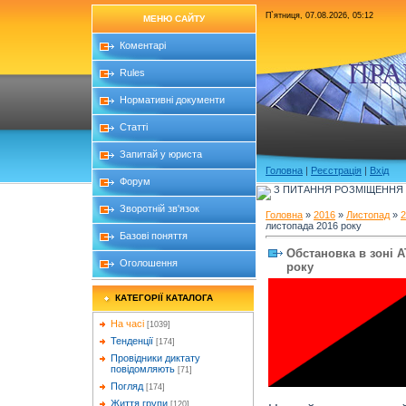
П`ятниця, 07.08.2026, 05:12
МЕНЮ САЙТУ
Коментарі
ПРА
Rules
Нормативні документи
Статті
Запитай у юриста
Головна
|
Реєстрація
|
Вхід
Форум
З ПИТАННЯ РОЗМІЩЕННЯ Б
Зворотній зв'язок
Головна
»
2016
»
Листопад
»
2
листопада 2016 року
Базові поняття
Обстановка в зоні А
Оголошення
року
КАТЕГОРІЇ КАТАЛОГА
На часі
[1039]
Тенденції
[174]
Провідники диктату
повідомляють
[71]
Погляд
[174]
Життя групи
[120]