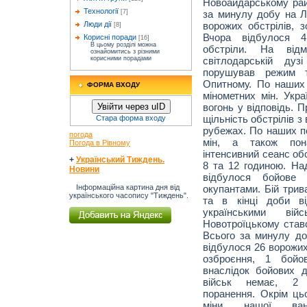
Новоайдарському рай
Технології
за минулу добу на Л
[7]
ворожих обстрілів, 
Люди дії
[8]
Вчора відбулося 4
Корисні поради
[16]
В цьому розділі можна
обстріли. На відм
ознайомитись з різними
світлодарській ду
корисними порадами
порушував режим т
Опитному. По наших 
ФОРМА ВХОДУ
мінометних мін. Укра
вогонь у відповідь. П
Увійти через uID
щільність обстрілів 
Стара форма входу
рубежах. По наших п
погода
мін, а також пон
Погода в Рівному
інтенсивний сеанс обс
+
Український Тиждень.
8 та 12 годиною. На
Новини
відбулося бойове
окупантами. Бій трив
Інформаційна картина дня від
українського часопису "Тиждень".
та в кінці доби ві
українськими ві
Новотроїцькому став
Всього за минулу д
відбулося 26 ворожих
озброєння, 1 бойо
внаслідок бойових д
військ немає, 2 в
поранення. Окрім цьо
міни нашої ва