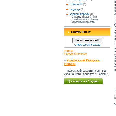
п
Технології
Б
[7]
н
Люди дії
[8]
в
о
Корисні поради
[16]
П
В цьому розділі можна
ознайомитись з різними
т
корисними порадами
д
М
ФОРМА ВХОДУ
о
з
п
Увійти через uID
Ц
Стара форма входу
Л
п
погода
н
Погода в Рівному
о
З
+
Український Тиждень.
н
С
Новини
в
Інформаційна картина дня від
українського часопису "Тиждень".
Д
К
0
В