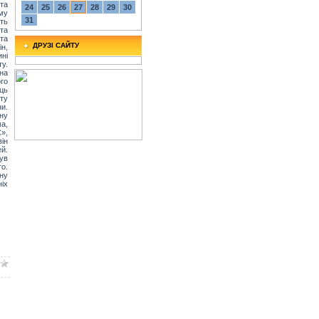
та
24
25
26
27
28
29
30
ому
31
ть
та
та
ДРУЗІ САЙТУ
н,
ині
у.
на
го
ць
оту
и.
ну
ма,
»,
він
ей.
був
о.
ну
іх