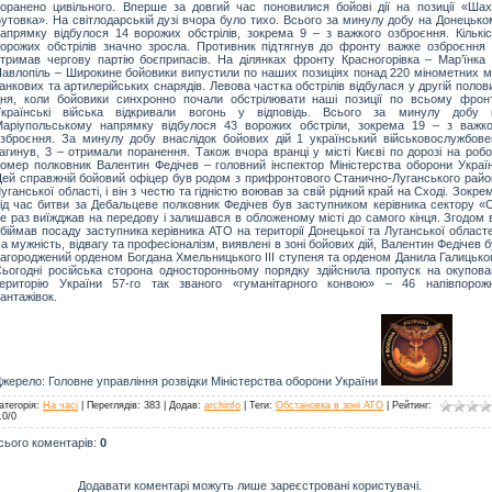
оранено цивільного. Вперше за довгий час поновилися бойові дії на позиції «Шах
утовка». На світлодарській дузі вчора було тихо. Всього за минулу добу на Донецьк
апрямку відбулося 14 ворожих обстрілів, зокрема 9 – з важкого озброєння. Кількіс
орожих обстрілів значно зросла. Противник підтягнув до фронту важке озброєння 
тримав чергову партію боєприпасів. На ділянках фронту Красногорівка – Мар’їнка 
авлопіль – Широкине бойовики випустили по наших позиціях понад 220 мінометних мі
анкових та артилерійських снарядів. Левова частка обстрілів відбулася у другій полов
ня, коли бойовики синхронно почали обстрілювати наші позиції по всьому фронт
Українські війська відкривали вогонь у відповідь. Всього за минулу добу 
аріупольському напрямку відбулося 43 ворожих обстріли, зокрема 19 – з важко
зброєння. За минулу добу внаслідок бойових дій 1 український військовослужбове
агинув, 3 – отримали поранення. Також вчора вранці у місті Києві по дорозі на роб
омер полковник Валентин Федічев – головний інспектор Міністерства оборони Україн
ей справжній бойовий офіцер був родом з прифронтового Станично-Луганського райо
уганської області, і він з честю та гідністю воював за свій рідний край на Сході. Зокре
ід час битви за Дебальцеве полковник Федічев був заступником керівника сектору «С
е раз виїжджав на передову і залишався в обложеному місті до самого кінця. Згодом 
біймав посаду заступника керівника АТО на території Донецької та Луганської област
а мужність, відвагу та професіоналізм, виявлені в зоні бойових дій, Валентин Федічев 
агороджений орденом Богдана Хмельницького ІІІ ступеня та орденом Данила Галицьког
ьогодні російська сторона односторонньому порядку здійснила пропуск на окупова
територію України 57-го так званого «гуманітарного конвою» – 46 напівпорожн
антажівок.
жерело: Головне управління розвідки Міністерства оборони України
атегорія
:
На часі
|
Переглядів
: 383 |
Додав
:
archinfo
|
Теги
:
Обстановка в зоні АТО
|
Рейтинг
:
.0
/
0
сього коментарів
:
0
Додавати коментарі можуть лише зареєстровані користувачі.