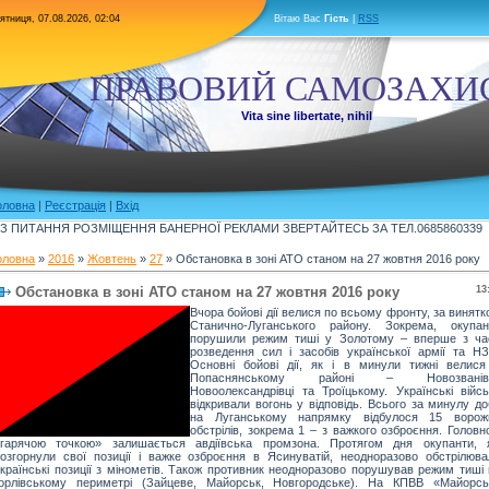
ятниця, 07.08.2026, 02:04
Вітаю Вас
Гість
|
RSS
ПРАВОВИЙ САМОЗАХИ
Vita sine libertate, nihil
оловна
|
Реєстрація
|
Вхід
З ПИТАННЯ РОЗМІЩЕННЯ БАНЕРНОЇ РЕКЛАМИ ЗВЕРТАЙТЕСЬ ЗА ТЕЛ.0685860339
оловна
»
2016
»
Жовтень
»
27
» Обстановка в зоні АТО станом на 27 жовтня 2016 року
Обстановка в зоні АТО станом на 27 жовтня 2016 року
13
Вчора бойові дії велися по всьому фронту, за винят
Станично-Луганського району. Зокрема, окупан
порушили режим тиші у Золотому – вперше з ча
розведення сил і засобів української армії та НЗ
Основні бойові дії, як і в минули тижні велися
Попаснянському районі – Новозванівц
Новоолександрівці та Троїцькому. Українські війсь
відкривали вогонь у відповідь. Всього за минулу д
на Луганському напрямку відбулося 15 ворож
обстрілів, зокрема 1 – з важкого озброєння. Голов
«гарячою точкою» залишається авдіївська промзона. Протягом дня окупанти, я
озгорнули свої позиції і важке озброєння в Ясинуватій, неодноразово обстрілюва
країнські позиції з мінометів. Також противник неодноразово порушував режим тиші 
горлівському периметрі (Зайцеве, Майорськ, Новгородське). На КПВВ «Майорсь