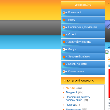
П`
МЕНЮ САЙТУ
Коментарі
Rules
Нормативні документи
Статті
Запитай у юриста
Г
Форум
Зворотній зв'язок
Г
Базові поняття
Оголошення
КАТЕГОРІЇ КАТАЛОГА
На часі
[1039]
Тенденції
[174]
Провідники диктату
повідомляють
[71]
р
Погляд
[174]
у
Життя групи
[120]