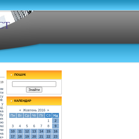
СТ
ПОШУК
:19
ком
ти
су
Ф.
КАЛЕНДАР
 у
і,
«
Жовтень 2016
»
ка
обу
Пн
Вт
Ср
Чт
Пт
Сб
Нд
их
1
2
ною
кі
3
4
5
6
7
8
9
ли
10
11
12
13
14
15
16
на
17
18
19
20
21
22
23
к»