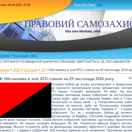
твер, 06.08.2026, 23:58
Вітаю Вас
Гість
|
RSS
ПРАВОВИЙ САМОЗАХИ
Vita sine libertate, nihil
оловна
|
Реєстрація
|
Вхід
З ПИТАННЯ РОЗМІЩЕННЯ БАНЕРНОЇ РЕКЛАМИ ЗВЕРТАЙТЕСЬ ЗА ТЕЛ.0685860339
оловна
»
2016
»
Листопад
»
30
» Обстановка в зоні АТО станом на 29 листопада 2016 р
Обстановка в зоні АТО станом на 29 листопада 2016 року
10
Основні бойові дії вчора розгорнулися в Кримськом
де окупанти організували низку мінометних обстріл
По наших позиціях випущено 34 міни. На інш
рубежах противник важке озброєння не застосовува
Також ворог один раз порушив режим тиші в Стани
Луганській та кілька разів – у Попаснянському райо
Загалом за минулу добу на Луганському напрям
відбулося 11 ворожих обстрілів, зокрема 4 – з важк
озброєння. Тут, як і позавчора, бойові дії велися
Луганському та Авдіївці. Обстрілів традиційно небага
роте вони тривалі і потужні. Окрім легкого озброєння, противник застосовує бронетехн
а міномети. По наших позиціях випущено 56 мін. Українські війська ведуть вогонь
ідповідь. Всього за минулу добу на Донецькому напрямку відбулося 5 ворожих обстріл
окрема 3 – з важкого озброєння. Обстановка залишається незмінною. Противник актив