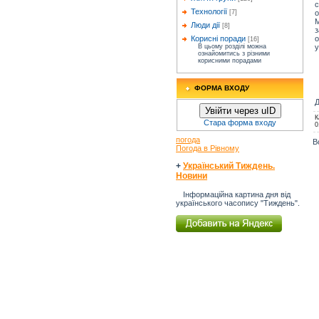
с
Технології
о
[7]
М
Люди дії
[8]
з
о
Корисні поради
[16]
у
В цьому розділі можна
ознайомитись з різними
корисними порадами
ФОРМА ВХОДУ
Д
Увійти через uID
К
Стара форма входу
0
погода
В
Погода в Рівному
+
Український Тиждень.
Новини
Інформаційна картина дня від
українського часопису "Тиждень".