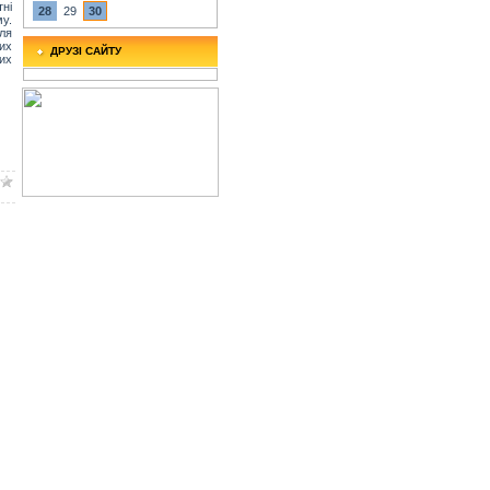
ні
28
29
30
му.
сля
их
ДРУЗІ САЙТУ
лих