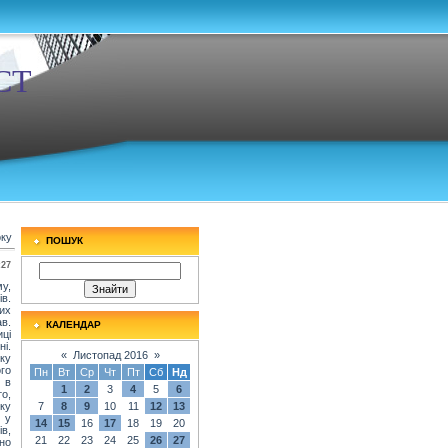
СТ
оку
ПОШУК
:27
у,
ів.
их
в.
КАЛЕНДАР
ці
ні.
«
Листопад 2016
»
ку
ого
Пн
Вт
Ср
Чт
Пт
Сб
Нд
 в
1
2
3
4
5
6
то,
іку
7
8
9
10
11
12
13
 у
14
15
16
17
18
19
20
ів,
21
22
23
24
25
26
27
но