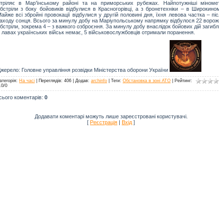
тріляє в Мар’їнському районі та на приморських рубежах. Найпотужніші міномет
бстріли з боку бойовиків відбулися в Красногорівці, а з бронетехніки – в Широкино
айже всі збройні провокації відбулися у другій половині дня, їхня левова частка – пі
аходу сонця. Всього за минулу добу на Маріупольському напрямку відбулося 22 ворож
бстріли, зокрема 4 – з важкого озброєння. За минулу добу внаслідок бойових дій загиб
 лавах українських військ немає, 5 військовослужбовців отримали поранення.
жерело: Головне управління розвідки Міністерства оборони України
атегорія
:
На часі
|
Переглядів
: 406 |
Додав
:
archinfo
|
Теги
:
Обстановка в зоні АТО
|
Рейтинг
:
.0
/
0
сього коментарів
:
0
Додавати коментарі можуть лише зареєстровані користувачі.
[
Реєстрація
|
Вхід
]