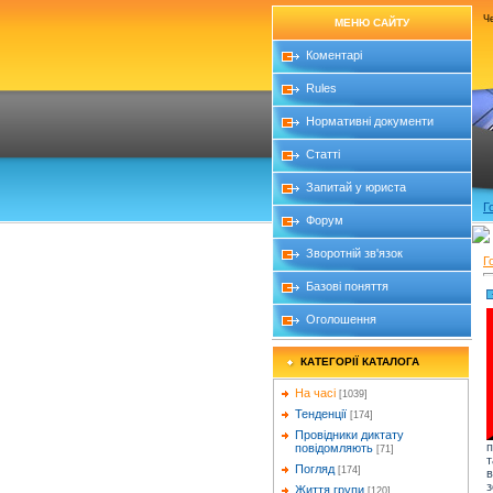
Че
МЕНЮ САЙТУ
Коментарі
Rules
Нормативні документи
Статті
Запитай у юриста
Г
Форум
Зворотній зв'язок
Г
Базові поняття
Оголошення
КАТЕГОРІЇ КАТАЛОГА
На часі
[1039]
Тенденції
[174]
Провідники диктату
п
повідомляють
[71]
т
Погляд
[174]
в
з
Життя групи
[120]