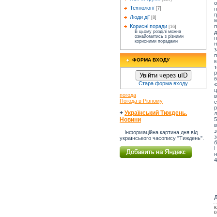
о
Технології
п
[7]
г
Люди дії
[8]
м
п
Корисні поради
[16]
д
В цьому розділі можна
ознайомитись з різними
н
корисними порадами
н
з
п
ФОРМА ВХОДУ
к
т
Увійти через uID
в
Стара форма входу
«
ц
погода
в
Погода в Рівному
с
+
Український Тиждень.
л
Новини
в
з
Інформаційна картина дня від
українського часопису "Тиждень".
Н
н
4
Д
К
0