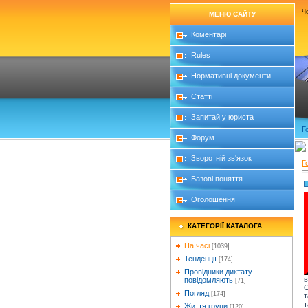
Че
МЕНЮ САЙТУ
Коментарі
Rules
Нормативні документи
Статті
Запитай у юриста
Г
Форум
Зворотній зв'язок
Г
Базові поняття
Оголошення
КАТЕГОРІЇ КАТАЛОГА
На часі
[1039]
Тенденції
[174]
Провідники диктату
повідомляють
[71]
О
Погляд
[174]
т
т
Життя групи
[120]