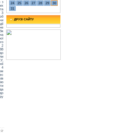
 з
24
25
26
27
28
29
30
них
31
та
 3
об
ДРУЗІ САЙТУ
 чи
дії
не
ік
на
рої
ого
 2
ВВ
до
ли
У,
нії
 4
ом
ес
ків
ію
ти
да
 до
бру