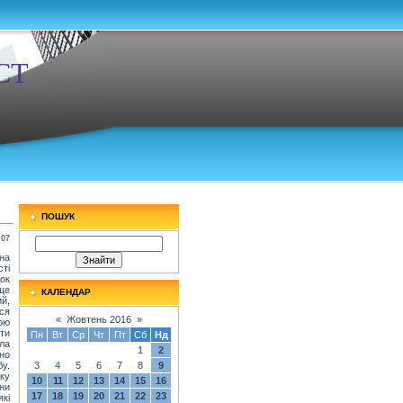
СТ
ПОШУК
:07
на
ті
док
 ще
КАЛЕНДАР
ий,
ся
«
Жовтень 2016
»
ою
ути
Пн
Вт
Ср
Чт
Пт
Сб
Нд
ла
1
2
но
у.
3
4
5
6
7
8
9
іку
10
11
12
13
14
15
16
ни
17
18
19
20
21
22
23
кі