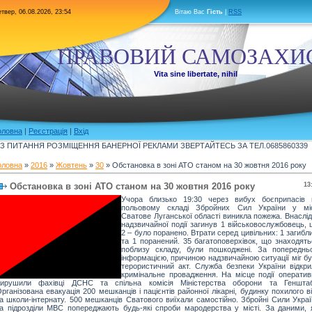
твер, 06.08.2026, 23:54
Вітаю Вас
Гість
|
RSS
ПРАВОВИЙ САМОЗАХИ
Vita sine libertate, nihil
оловна
|
Реєстрація
|
Вхід
З ПИТАННЯ РОЗМІЩЕННЯ БАНЕРНОЇ РЕКЛАМИ ЗВЕРТАЙТЕСЬ ЗА ТЕЛ.0685860339
оловна
»
2016
»
Жовтень
»
30
» Обстановка в зоні АТО станом на 30 жовтня 2016 року
Обстановка в зоні АТО станом на 30 жовтня 2016 року
13
Учора близько 19:30 через вибух боєприпасів 
польовому складі Збройних Сил України у міс
Сватове Луганської області виникла пожежа. Внаслі
надзвичайної події загинув 1 військовослужбовець,
2 – було поранено. Втрати серед цивільних: 1 загибл
та 1 поранений. 35 багатоповерхівок, що знаходять
поблизу складу, були пошкоджені. За попереднь
інформацією, причиною надзвичайною ситуації міг б
терористичний акт. Служба безпеки України відкри
кримінальне провадження. На місце події оператив
вирушили фахівці ДСНС та спільна комісія Міністерства оборони та Генштаб
рганізована евакуація 200 мешканців і пацієнтів районної лікарні, будинку похилого в
а школи-інтернату. 500 мешканців Сватового виїхали самостійно. Збройні Сили Украї
а підрозділи МВС попереджають будь-які спроби мародерства у місті. За даними, я