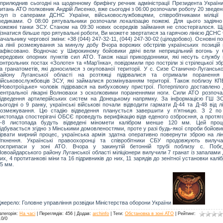
прилюднив сьогодні на щоденному брифінгу речник адміністрації Президента України
итань АТО полковник Андрій Лисенко, вже сьогодні з 06:00 розпочали роботу 20 зведе
руп із саперами ДСНС України, військовослужбовцями, співробітниками міліції 
едиками. О 08:00 рятувальники розпочали локалізацію пожежі. Для цього задіяно
ожежні танки ЗСУ. Станом на 09:30 нових осередків займання не спостерігалося. Щ
ізнатися більше про рятувальні роботи, Ви можете звертатися за гарячою лінією ДСНС
ачальнику чергової зміни: +38 (044) 247-32-11, (044) 247-30-02 (цілодобово). Основні по
а лінії розмежування за минулу добу Вчора ворожих обстрілів українських позицій 
афіксовано. Водночас у Широкиному бойовики двічі вели неприцільний вогонь у б
ередових опорних пунктів сил АТО. Також наші прикордонники, які несуть службу 
онтрольних постах «Золоте» та «Мар’їнка», повідомили про постріли зі стрілецької зб
а гранатометів, які доносилися з окупованої території. У с. Сизе Станично-Луганськ
району Луганської області на розтяжці підірвалися та отримали поранення
ійськовослужбовців ЗСУ, які займалися розмінуванням території. Також поблизу КП
Новотроїцьке» чоловік підірвався на вибуховому пристрої. Потерпілого доставлено 
ентральної лікарні Волновахи з осколковими пораненнями ноги. Сили АТО розпоча
ідведення артилерійських систем на Донецькому напрямку. За інформацією ГШ ЗС
ьогодні о 9 ранку, українські військові почали відводити гармати Д-44 та Д-48 від лі
розмежування. Цю стадію відведення планується завершити у п’ятницю. З 2 по
истопада спостерігачі ОБСЄ проведуть верифікацію відв еденого озброєння, а протяг
5-8 листопада будуть відведені міномети калібром менше 120 мм. Цей проц
ідбувається згідно з Мінськими домовленостями, проте у разі будь-якої спроби бойови
ірвати мирний процес, українська армія здатна оперативно повернути зброю на лін
зіткнення. Українські правоохоронці та співробітники СБУ продовжують вилуча
боєприпаси у зоні АТО. Вчора у закинутій бетонній трубі поблизу с. Побє
овоайдарського району Луганської області міліціонери вилучили 7 гранат із запалами
их, 4 протитанкові міни та 16 підривників до них, 11 зарядів до зенітної установки калі
5 мм.
жерело: Головне управління розвідки Міністерства оборони України
атегорія
:
На часі
|
Переглядів
: 456 |
Додав
:
archinfo
|
Теги
:
Обстановка в зоні АТО
|
Рейтинг
:
.0
/
0