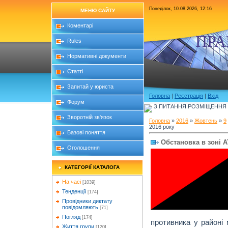
Понеділок, 10.08.2026, 12:16
МЕНЮ САЙТУ
Коментарі
ПРА
Rules
Нормативні документи
Статті
Запитай у юриста
Головна
|
Реєстрація
|
Вхід
Форум
З ПИТАННЯ РОЗМІЩЕННЯ Б
Зворотній зв'язок
Головна
»
2016
»
Жовтень
»
9
2016 року
Базові поняття
Обстановка в зоні А
Оголошення
КАТЕГОРІЇ КАТАЛОГА
На часі
[1039]
Тенденції
[174]
Провідники диктату
повідомляють
[71]
Погляд
[174]
противника у районі 
Життя групи
[120]