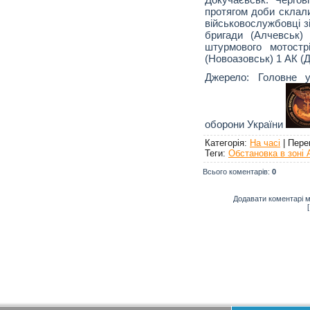
протягом доби склали
військовослужбовці з
бригади (Алчевськ)
штурмового мотостр
(Новоазовськ) 1 АК (
Джерело: Головне у
оборони України
Категорія
:
На часі
|
Пере
Теги
:
Обстановка в зоні 
Всього коментарів
:
0
Додавати коментарі м