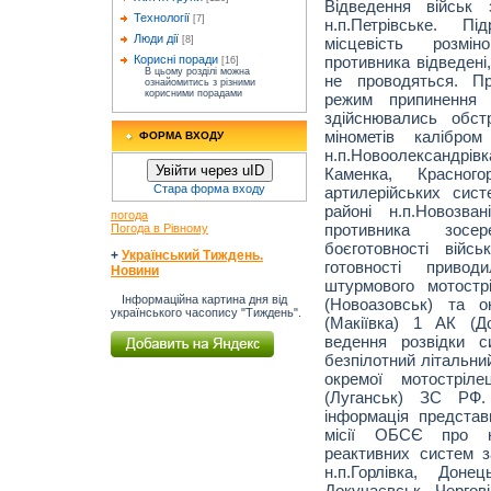
Відведення військ
Технології
[7]
н.п.Петрівське. Пі
Люди дії
місцевість розмін
[8]
противника відведені
Корисні поради
[16]
В цьому розділі можна
не проводяться. П
ознайомитись з різними
корисними порадами
режим припинення 
здійснювались обст
мінометів калібр
ФОРМА ВХОДУ
н.п.Новоолександрів
Увійти через uID
Каменка, Красног
Стара форма входу
артилерійських сис
районі н.п.Новозва
погода
противника зосе
Погода в Рівному
боєготовності війс
+
Український Тиждень.
готовності привод
Новини
штурмового мотостр
Інформаційна картина дня від
(Новоазовськ) та о
українського часопису "Тиждень".
(Макіївка) 1 АК (
ведення розвідки с
безпілотний літальний
окремої мотостріл
(Луганськ) ЗС РФ.
інформація представ
місії ОБСЄ про на
реактивних систем з
н.п.Горлівка, Доне
Докучаєвськ. Чергов