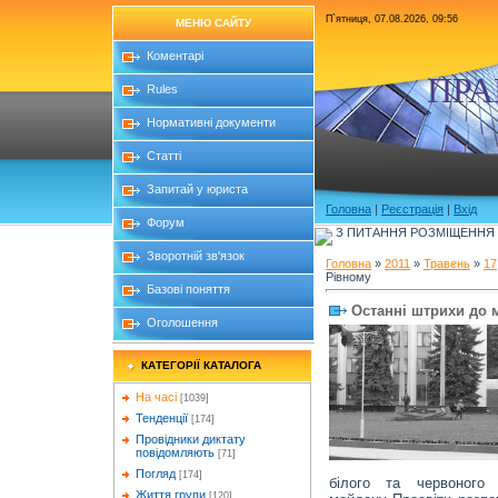
П`ятниця, 07.08.2026, 09:56
МЕНЮ САЙТУ
Коментарі
ПРА
Rules
Нормативні документи
Статті
Запитай у юриста
Головна
|
Реєстрація
|
Вхід
Форум
З ПИТАННЯ РОЗМІЩЕННЯ Б
Зворотній зв'язок
Головна
»
2011
»
Травень
»
17
Рівному
Базові поняття
Останні штрихи до 
Оголошення
КАТЕГОРІЇ КАТАЛОГА
На часі
[1039]
Тенденції
[174]
Провідники диктату
повідомляють
[71]
Погляд
[174]
білого та червоного 
Життя групи
[120]