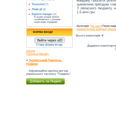
майдану Просвіти розпо
зумовлена приїздом гла
Технології
[7]
З обласного бюджету н
Люди дії
[8]
1,5 млн.грн.
Корисні поради
[16]
В цьому розділі можна
ознайомитись з різними
корисними порадами
Категорія
:
На часі
|
Перегляді
реконструкція майдану Просв
ФОРМА ВХОДУ
Всього коментарів
:
0
Увійти через uID
Стара форма входу
Додавати коментарі м
погода
Погода в Рівному
+
Український Тиждень.
Новини
Інформаційна картина дня від
українського часопису "Тиждень".