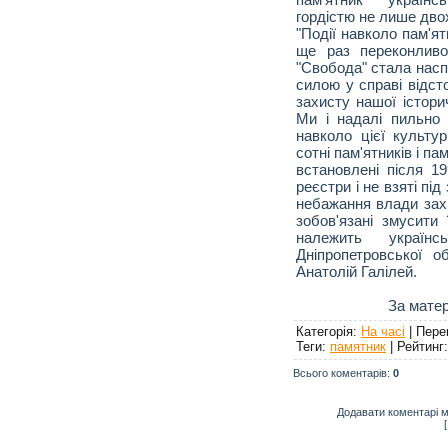
гордістю не лише двох
"Події навколо пам'я
ще раз переконливо
"Свобода" стала насп
силою у справі відсто
захисту нашої істори
Ми і надалі пильно
навколо цієї культур
сотні пам'ятників і па
встановлені після 19
реєстри і не взяті під
небажання влади захи
зобов'язані змусити 
належить українс
Дніпропетровської о
Анатолій Галілей.
За мате
Категорія
:
На часі
|
Пере
Теги
:
памятник
|
Рейтинг
Всього коментарів
:
0
Додавати коментарі м