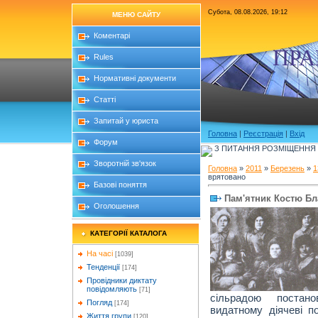
Субота, 08.08.2026, 19:12
МЕНЮ САЙТУ
Коментарі
ПРА
Rules
Нормативні документи
Статті
Запитай у юриста
Головна
|
Реєстрація
|
Вхід
Форум
З ПИТАННЯ РОЗМІЩЕННЯ Б
Зворотній зв'язок
Головна
»
2011
»
Березень
»
1
врятовано
Базові поняття
Пам'ятник Костю Бл
Оголошення
КАТЕГОРІЇ КАТАЛОГА
На часі
[1039]
Тенденції
[174]
Провідники диктату
повідомляють
[71]
сільрадою постан
Погляд
[174]
видатному діячеві по
Життя групи
[120]