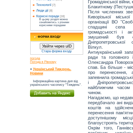
Громадянської війни, 
Технології
[7]
Блакитному (Пестушк
Люди дії
Після численних зве
[8]
Киворізької місько
Корисні поради
[16]
В цьому розділі можна
організації ВО "Своб
ознайомитись з різними
корисними порадами
спадщині села н
громадськості і ак
змушений був ос
ФОРМА ВХОДУ
Дніпропетровської 
Увійти через uID
Вілкул.
Стара форма входу
Антиукраїнський запа
ради та головного і
погода
Олександра Поворозн
Погода в Рівному
спав. Ба більше - мі
+
Український Тиждень.
про перенесення, 
Новини
запевнила громадські
Інформаційна картина дня від
і Дніпропетровськ
українського часопису "Тиждень".
найближчим часом 
чином.
Нагадаємо, що недавн
передбачало ані виді
коштів на здійснен
перенесення пам'ятни
доступнішому міс
благоустроять територ
Окрім того, Ганнів
пам'ятник україн