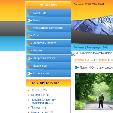
П`ятниця, 07.08.2026, 23:04
МЕНЮ САЙТУ
Коментарі
ПРА
Rules
Нормативні документи
Статті
Запитай у юриста
Головна
|
Реєстрація
|
Вхід
Форум
З ПИТАННЯ РОЗМІЩЕННЯ Б
Зворотній зв'язок
Головна
»
2010
»
Серпень
»
2
Базові поняття
Парк «Юність» захо
Оголошення
КАТЕГОРІЇ КАТАЛОГА
На часі
[1039]
Тенденції
[174]
Провідники диктату
повідомляють
[71]
Погляд
[174]
Життя групи
[120]