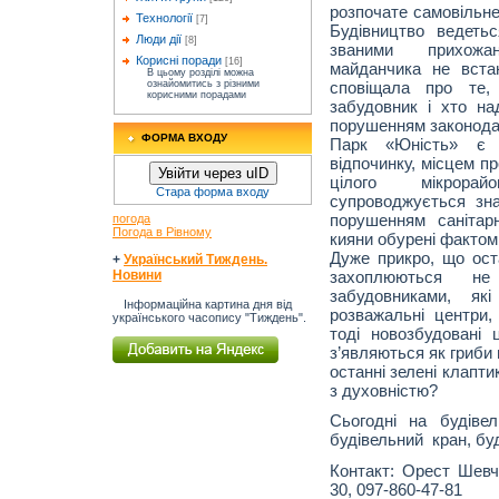
розпочате самовільне
Технології
[7]
Будівництво ведеть
Люди дії
[8]
званими прихожа
Корисні поради
[16]
майданчика не вста
В цьому розділі можна
сповіщала про те,
ознайомитись з різними
корисними порадами
забудовник і хто на
порушенням законода
ФОРМА ВХОДУ
Парк «Юність» є 
відпочинку, місцем п
Увійти через uID
цілого мікрорай
Стара форма входу
супроводжується зн
порушенням санітар
погода
Погода в Рівному
кияни обурені фактом
Дуже прикро, що ост
+
Український Тиждень.
захоплюються не
Новини
забудовниками, як
Інформаційна картина дня від
розважальні центри,
українського часопису "Тиждень".
тоді новозбудовані ц
з’являються як гриби
останні зелені клапти
з духовністю?
Сьогодні на будіве
будівельний кран, б
Контакт: Орест Шевчу
30, 097-860-47-81