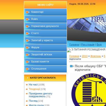
Неділя, 09.08.2026, 13:56
МЕНЮ САЙТУ
Коментарі
ПРА
Rules
Нормативні документи
Статті
Запитай у юриста
Головна
|
Реєстрація
|
Вхід
Форум
З ПИТАННЯ РОЗМІЩЕННЯ Б
Зворотній зв'язок
Головна
»
2010
»
Жовтень
»
5
відпочити
Базові поняття
Після обшуку СБУ "
Оголошення
відпочити
КАТЕГОРІЇ КАТАЛОГА
На часі
[1039]
Тенденції
[174]
Провідники диктату
повідомляють
[71]
Погляд
[174]
Життя групи
[120]