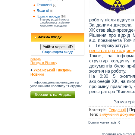
Технології
[7]
Люди дії
[8]
Корисні поради
[16]
роботу після відпустк
В цьому розділі можна
ознайомитись з різними
За даними джерела, 
корисними порадами
ХК став віце-президен
Рішення про відхід 
ФОРМА ВХОДУ
в.о. президента Топчі
і Генпрокуратура
Увійти через uID
реєстратора холдинг
Стара форма входу
Також, за інформа
погода
структур холдингу в
Погода в Рівному
документів було при
+
Український Тиждень.
жовтня на роботу.
Новини
На 9:30 5 жовтня 
акціонерів ХК, на як
Інформаційна картина дня від
про зміну правління, 
українського часопису "Тиждень".
реєстратора "Київмісь
За матері
Категорія
:
Тенденції
|
Пе
Теги
:
вилучення докумен
Всього коментарів
:
0
Додавати коментарі м