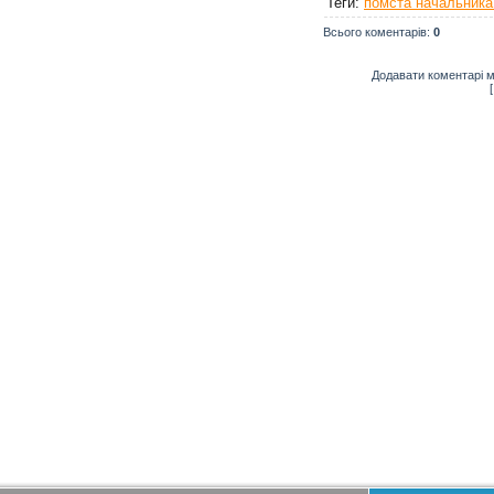
Теги
:
помста начальника
Всього коментарів
:
0
Додавати коментарі м