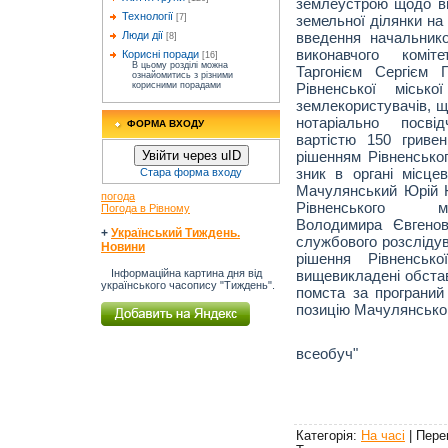
землеустрою щодо ві
Технології
земельної ділянки на 
[7]
введення начальник
Люди дії
[8]
виконавчого коміт
Корисні поради
[16]
В цьому розділі можна
Таргонієм Сергієм 
ознайомитись з різними
Рівненської міськ
корисними порадами
землекористувачів, що
нотаріально посві
ФОРМА ВХОДУ
вартістю 150 гриве
рішенням Рівненськог
Увійти через uID
зник в органі місце
Стара форма входу
Мачулянський Юрій Ю
погода
Рівненського 
Погода в Рівному
Володимира Євгено
+
Український Тиждень.
службового розслідув
Новини
рішення Рівненськ
вищевикладені обста
Інформаційна картина дня від
українського часопису "Тиждень".
помста за програний
позицію Мачулянсько
Рівненськи
всеобуч"
Категорія
:
На часі
|
Пере