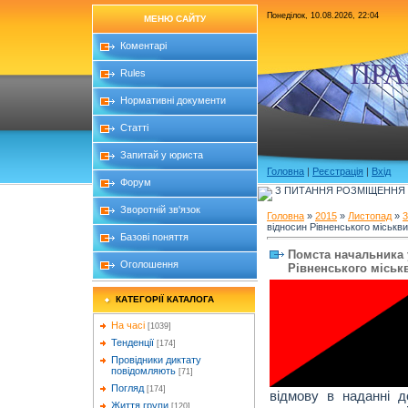
Понеділок, 10.08.2026, 22:04
МЕНЮ САЙТУ
Коментарі
ПРА
Rules
Нормативні документи
Статті
Запитай у юриста
Головна
|
Реєстрація
|
Вхід
Форум
З ПИТАННЯ РОЗМІЩЕННЯ Б
Зворотній зв'язок
Головна
»
2015
»
Листопад
»
3
відносин Рівненського міськви
Базові поняття
Помста начальника 
Оголошення
Рівненського міськв
КАТЕГОРІЇ КАТАЛОГА
На часі
[1039]
Тенденції
[174]
Провідники диктату
повідомляють
[71]
Погляд
[174]
відмову в наданні 
Життя групи
[120]