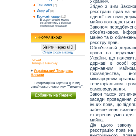
України».
Технології
Згідно з цим Закон
[7]
реєстрації прав на н
Люди дії
[8]
єдиної системи держа
Корисні поради
[16]
В цьому розділі можна
майно покладається на
ознайомитись з різними
Законом передбачено
корисними порадами
обов'язковою. Інфо
майно та їх обмежень
ФОРМА ВХОДУ
реєстру прав.
Обов'язковій державн
Увійти через uID
права на нерухоме 
Стара форма входу
України, що належит
погода
державі в особі ор
Погода в Рівному
державним майно
+
Український Тиждень.
громадянства, і
Новини
міжнародним організа
територіальним гро
Інформаційна картина дня від
українського часопису "Тиждень".
самоврядування.
Закон також визначає 
засади проведення д
інших прав, що підля
забезпечення визнан
створення умов для 
майна.
Дія цього закону
реєстрацію прав на п
внутрішнього плава