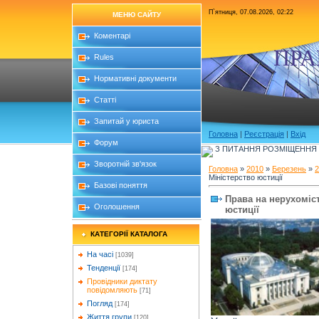
П`ятниця, 07.08.2026, 02:22
МЕНЮ САЙТУ
Коментарі
ПРА
Rules
Нормативні документи
Статті
Запитай у юриста
Головна
|
Реєстрація
|
Вхід
Форум
З ПИТАННЯ РОЗМІЩЕННЯ Б
Зворотній зв'язок
Головна
»
2010
»
Березень
»
2
Міністерство юстиції
Базові поняття
Права на нерухоміст
Оголошення
юстиції
КАТЕГОРІЇ КАТАЛОГА
На часі
[1039]
Тенденції
[174]
Провідники диктату
повідомляють
[71]
Погляд
[174]
Життя групи
[120]