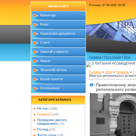
П`ятниця, 07.08.2026, 05:38
МЕНЮ САЙТУ
Коментарі
ПРА
Rules
Нормативні документи
Статті
Запитай у юриста
Головна
|
Реєстрація
|
Вхід
Форум
З ПИТАННЯ РОЗМІЩЕННЯ Б
Зворотній зв'язок
Головна
»
2010
»
Червень
»
7
Міністра регіонального розвит
Базові поняття
Правоохоронці затр
Оголошення
регіонального розви
КАТЕГОРІЇ КАТАЛОГА
На часі
[1039]
Тенденції
[174]
Провідники диктату
повідомляють
[71]
Погляд
[174]
Життя групи
[120]