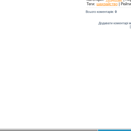
Теги
:
шахрайство
|
Рейти
Всього коментарів
:
0
Додавати коментарі м