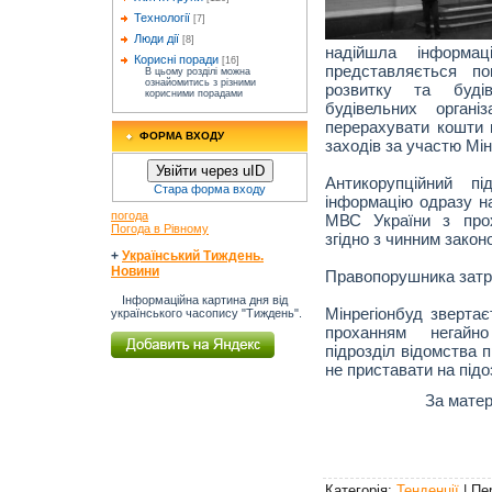
Технології
[7]
Люди дії
[8]
надійшла інформа
Корисні поради
[16]
представляється по
В цьому розділі можна
ознайомитись з різними
розвитку та будів
корисними порадами
будівельних органі
перерахувати кошти 
ФОРМА ВХОДУ
заходів за участю Мін
Увійти через uID
Антикорупційний пі
Стара форма входу
інформацію одразу 
погода
МВС України з прох
Погода в Рівному
згідно з чинним зако
+
Український Тиждень.
Новини
Правопорушника затри
Інформаційна картина дня від
Мінрегіонбуд звертає
українського часопису "Тиждень".
проханням негайно
підрозділ відомства п
не приставати на підоз
За матер
Категорія
:
Тенденції
|
Пе