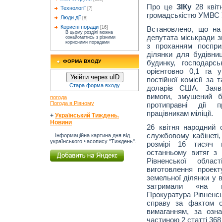
Про це
ЗІКу
28 квітн
Технології
[7]
громадськістю УМВС У
Люди дії
[8]
Корисні поради
Встановлено, що на
[16]
В цьому розділі можна
депутата міськради з
ознайомитись з різними
корисними порадами
з проханням поспри
ділянки для будівни
будинку, господарс
ФОРМА ВХОДУ
орієнтовно 0,1 га 
Увійти через uID
постійної комісії за 
Стара форма входу
доларів США. Заяв
вимоги, змушений 
погода
Погода в Рівному
протиправні дії п
працівникам міліції.
+
Український Тиждень.
Новини
26 квітня народний
службовому кабінеті
Інформаційна картина дня від
українського часопису "Тиждень".
розмірі 16 тисяч 
останньому витяг з 
Рівненської обла
виготовлення проек
земельної ділянки у 
затримали «на га
Прокуратура Рівненсь
справу за фактом о
вимаганням, за озн
частиною 2 статті 368