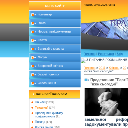
Неділя, 09.08.2026, 06:41
МЕНЮ САЙТУ
Коментарі
ПРА
Rules
Нормативні документи
Статті
Запитай у юриста
Головна
|
Реєстрація
|
Вхід
Форум
З ПИТАННЯ РОЗМІЩЕННЯ Б
Зворотній зв'язок
Головна
»
2011
»
Квітень
»
29
»
життя "вже сьогодні"
Базові поняття
Представник "Партії
Оголошення
"вже сьогодні"
КАТЕГОРІЇ КАТАЛОГА
На часі
[1039]
Тенденції
[174]
Провідники диктату
повідомляють
[71]
земельної реф
Погляд
[174]
задокументували пр
Життя групи
[120]