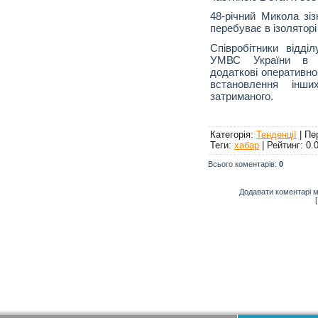
48-річний Микола зіз
перебуває в ізолятор
Співробітники відд
УМВС України в Рі
додаткові оперативно-
встановлення інши
затриманого.
Категорія
:
Тенденції
|
Пе
Теги
:
хабар
|
Рейтинг
:
0.
Всього коментарів
:
0
Додавати коментарі м