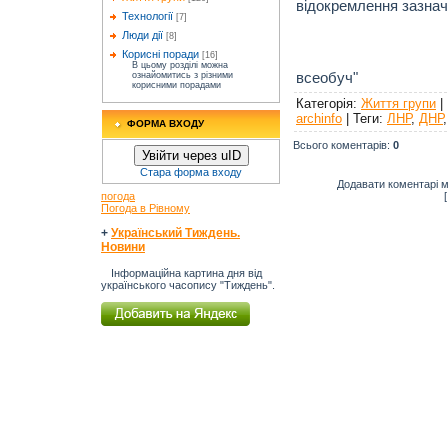
відокремлення зазначе
Технології
[7]
Люди дії
[8]
Корисні поради
[16]
Рівненськи
В цьому розділі можна
всеобуч"
ознайомитись з різними
корисними порадами
Категорія
:
Життя групи
|
archinfo
|
Теги
:
ЛНР
,
ДНР
ФОРМА ВХОДУ
Всього коментарів
:
0
Увійти через uID
Стара форма входу
Додавати коментарі м
погода
Погода в Рівному
+
Український Тиждень.
Новини
Інформаційна картина дня від
українського часопису "Тиждень".