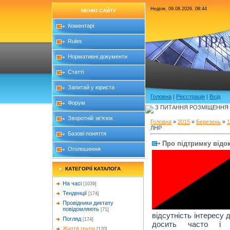
Неділя, 09.08.2026, 08:44
МЕНЮ САЙТУ
Коментарі
ПРА
Rules
Нормативні документи
Статті
Запитай у юриста
Головна
|
Реєстрація
|
Вхід
Форум
З ПИТАННЯ РОЗМІЩЕННЯ Б
Зворотній зв'язок
Головна
»
2015
»
Березень
»
1
ЛНР
Базові поняття
Про підтримку відо
Оголошення
КАТЕГОРІЇ КАТАЛОГА
На часі
[1039]
Тенденції
[174]
Провідники диктату
повідомляють
[71]
відсутність інтересу 
Погляд
[174]
досить часто і н
Життя групи
[120]