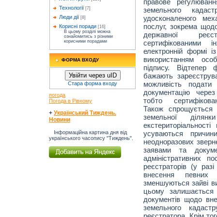
правове регулюван
Технології
земельного кадас
[7]
удосконаленого мех
Люди дії
[8]
послуг, зокрема щодо
Корисні поради
[16]
В цьому розділі можна
державної реєс
ознайомитись з різними
сертифікованими і
корисними порадами
електронній формі із
використанням особ
ФОРМА ВХОДУ
підпису. Відтепер 
бажають зареєструв
Увійти через uID
можливість подати 
Стара форма входу
документацію через
погода
тобто сертифікован
Погода в Рівному
Також спрощується 
+
Український Тиждень.
земельної ділян
Новини
екстериторіальності 
усуваються причини
Інформаційна картина дня від
українського часопису "Тиждень".
неодноразових зверне
заявами та докум
адміністративних п
реєстраторів (у разі
внесення певних 
зменшуються зайві ви
цьому залишається 
документів щодо вн
земельного кадаст
реєстратора. Крім то