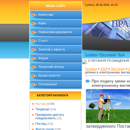
Субота, 08.08.2026, 01:43
МЕНЮ САЙТУ
Коментарі
ПРА
Rules
Нормативні документи
Статті
Запитай у юриста
Головна
|
Реєстрація
|
Вхід
Форум
З ПИТАННЯ РОЗМІЩЕННЯ Б
Зворотній зв'язок
Головна
»
2018
»
Листопад
»
2
ділянки в електронному вигляд
Базові поняття
Про подачу заяви н
Оголошення
електронному вигля
КАТЕГОРІЇ КАТАЛОГА
На часі
[1039]
Тенденції
[174]
Провідники диктату
повідомляють
[71]
Погляд
[174]
затвердженого Поста
Життя групи
[120]