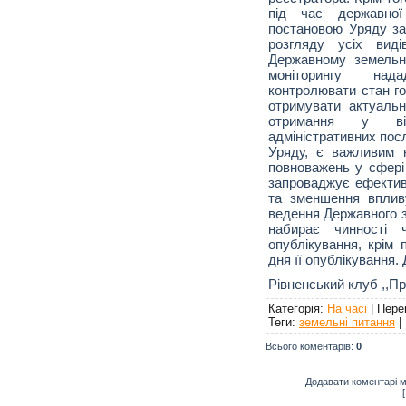
під час державної
постановою Уряду за
розгляду усіх вид
Державному земельно
моніторингу над
контролювати стан го
отримувати актуаль
отримання у від
адміністративних пос
Уряду, є важливим 
повноважень у сфері
запроваджує ефективн
та зменшення впливу
ведення Державного з
набирає чинності 
опублікування, крім 
дня її опублікування
Рівненський клуб ,,П
Категорія
:
На часі
|
Пере
Теги
:
земельні питання
|
Всього коментарів
:
0
Додавати коментарі м