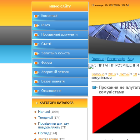
П`ятниця, 07.08.2026, 20:44
МЕНЮ САЙТУ
Коментарі
ПРА
Rules
Нормативні документи
Статті
Запитай у юриста
Головна
|
Реєстрація
|
Вхід
Форум
З ПИТАННЯ РОЗМІЩЕННЯ Б
Зворотній зв'язок
Головна
»
2016
»
Лютий
»
18
»
комуністами
Базові поняття
Прохання не плутати
Оголошення
комуністами
КАТЕГОРІЇ КАТАЛОГА
На часі
[1039]
Тенденції
[174]
Провідники диктату
повідомляють
[71]
Погляд
[174]
Життя групи
[120]