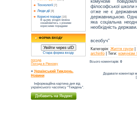
комунізмі повідом
Технології
філософської школи н
[7]
отже не є державник
Люди дії
[8]
державницькою. Одна
Корисні поради
[16]
В цьому розділі можна
яка соціальна неодн
ознайомитись з різними
необхідність держави
корисними порадами
Рівненськи
ФОРМА ВХОДУ
всеобуч"
Увійти через uID
Категорія
:
Життя групи
|
Стара форма входу
archinfo
|
Теги
:
комунізм 
погода
Всього коментарів
:
0
Погода в Рівному
+
Український Тиждень.
Додавати коментарі м
Новини
Інформаційна картина дня від
українського часопису "Тиждень".