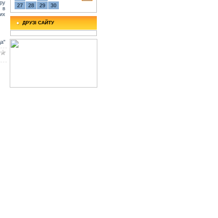
ру
27
28
29
30
 в
их
ДРУЗІ САЙТУ
а"