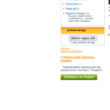
Технології
[7]
г
Люди дії
[8]
р
Корисні поради
[16]
«
В цьому розділі можна
ознайомитись з різними
корисними порадами
К
Р
ФОРМА ВХОДУ
В
Увійти через uID
Стара форма входу
погода
Погода в Рівному
+
Український Тиждень.
Новини
Інформаційна картина дня від
українського часопису "Тиждень".