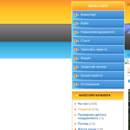
П`
МЕНЮ САЙТУ
Коментарі
Rules
Нормативні документи
Статті
Запитай у юриста
Г
Форум
Зворотній зв'язок
Г
п
Базові поняття
Оголошення
КАТЕГОРІЇ КАТАЛОГА
На часі
[1039]
Тенденції
[174]
Провідники диктату
повідомляють
[71]
Погляд
[174]
Життя групи
[120]