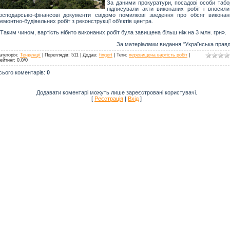
За даними прокуратури, посадові особи табо
підписували акти виконаних робіт і вносили
осподарсько-фінансові документи свідомо помилкові зведення про обсяг виконан
емонтно-будівельних робіт з реконструкції об’єктів центра.
Таким чином, вартість нібито виконаних робіт була завищена більш ніж на 3 млн. грн».
За матеріалами видання "Українська правд
атегорія
:
Тенденції
|
Переглядів
: 511 |
Додав
:
fingert
|
Теги
:
перевищена вартість робіт
|
ейтинг
:
0.0
/
0
сього коментарів
:
0
Додавати коментарі можуть лише зареєстровані користувачі.
[
Реєстрація
|
Вхід
]