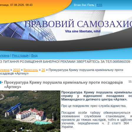
ятниця, 07.08.2026, 09:43
Вітаю Вас
Гість
|
RSS
ПРАВОВИЙ САМОЗАХИ
Vita sine libertate, nihil
оловна
|
Реєстрація
|
Вхід
З ПИТАННЯ РОЗМІЩЕННЯ БАНЕРНОЇ РЕКЛАМИ ЗВЕРТАЙТЕСЬ ЗА ТЕЛ.0685860339
оловна
»
2010
»
Вересень
»
26
» Прокуратура Криму порушила кримінальну проти
осадовців «Артеку»
Прокуратура Криму порушила кримінальну проти посадовців
11
«Артеку»
Прокуратура Криму порушила криміналь
справу у відношенні посадових ос
Міжнародного дитячого центра «Артек».
Про це повідомляє прес-служба відомства.
Посадові особи табору обвинувачуються
зловживанні службовим становищем, я
призвело до тяжких наслідків, тобто в здійсне
злочинів, передбачених ч. 2 статті 364 
України.