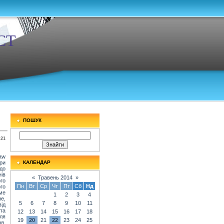
СТ
ПОШУК
:21
aw
ри
КАЛЕНДАР
до
ів
«
Травень 2014
»
го
Пн
Вт
Ср
Чт
Пт
Сб
Нд
го
ме
1
2
3
4
е,
5
6
7
8
9
10
11
ід
та
12
13
14
15
16
17
18
ля
19
20
21
22
23
24
25
ня,