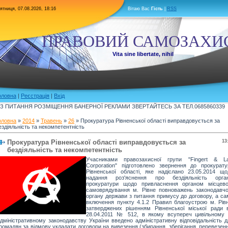
ятниця, 07.08.2026, 18:16
Вітаю Вас
Гість
|
RSS
ПРАВОВИЙ САМОЗАХИ
Vita sine libertate, nihil
оловна
|
Реєстрація
|
Вхід
З ПИТАННЯ РОЗМІЩЕННЯ БАНЕРНОЇ РЕКЛАМИ ЗВЕРТАЙТЕСЬ ЗА ТЕЛ.0685860339
оловна
»
2014
»
Травень
»
26
» Прокуратура Рівненської області виправдовується за
ездіяльність та некомпетентність
Прокуратура Рівненської області виправдовується за
13
бездіяльність та некомпетентність
Учасниками правозахисної групи "Fingert & L
Corporation" підготовлено звернення до прокурату
Рівненської області, яке надіслано 23.05.2014 що
надання роз'яснення про бездіяльність орган
прокуратури щодо привласнення органом місцево
самоврядування м. Рівне повноважень законодавчо
органу держави з питання примусу до договору, а са
включення пункту 4.1.2 Правил благоустрою м. Рівн
затверджених рішенням Рівненської міської ради в
28.04.2011 № 512, в якому всупереч цивільному 
дміністративному законодавству України введено адміністративну відповідальність д
ромадян за відмову укладати договори на вивезення (збирання, зберігання, перевезен