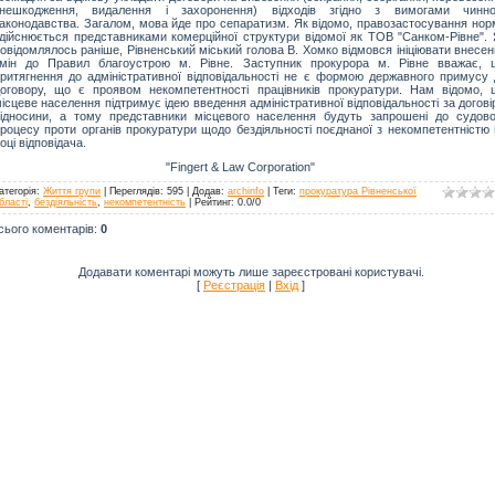
знешкодження, видалення і захоронення) відходів згідно з вимогами чинно
аконодавства. Загалом, мова йде про сепаратизм. Як відомо, правозастосування нор
дійснюється представниками комерційної структури відомої як ТОВ "Санком-Рівне". 
овідомлялось раніше, Рівненський міський голова В. Хомко відмовся ініціювати внесе
змін до Правил благоустрою м. Рівне. Заступник прокурора м. Рівне вважає, 
ритягнення до адміністративної відповідальності не є формою державного примусу 
оговору, що є проявом некомпетентності працівників прокуратури. Нам відомо, 
ісцеве населення підтримує ідею введення адміністративної відповідальності за догові
ідносини, а тому представники місцевого населення будуть запрошені до судово
роцесу проти органів прокуратури щодо бездіяльності поєднаної з некомпетентністю 
оці відповідача.
"Fingert & Law Corporation"
атегорія
:
Життя групи
|
Переглядів
: 595 |
Додав
:
archinfo
|
Теги
:
прокуратура Рівненської
бласті
,
бездіяльність
,
некомпетентність
|
Рейтинг
:
0.0
/
0
сього коментарів
:
0
Додавати коментарі можуть лише зареєстровані користувачі.
[
Реєстрація
|
Вхід
]