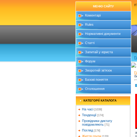
П`
МЕНЮ САЙТУ
Коментарі
Rules
Нормативні документи
Статті
Запитай у юриста
Г
Форум
Зворотній зв'язок
Г
б
Базові поняття
Оголошення
КАТЕГОРІЇ КАТАЛОГА
На часі
[1039]
Тенденції
[174]
Провідники диктату
повідомляють
[71]
Погляд
[174]
а
г
Життя групи
[120]