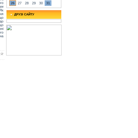
го
26
27
28
29
30
31
ми
Як
ння
ДРУЗІ САЙТУ
що
до
що
рні
го
на