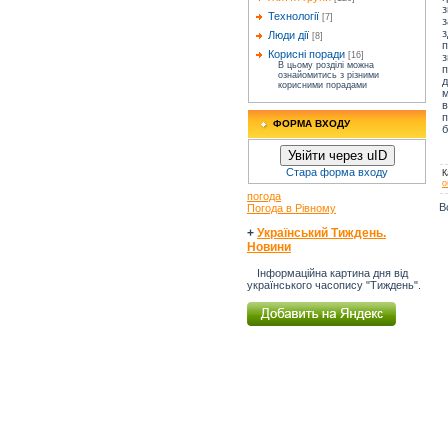
Технології
[7]
з
з
Люди дії
[8]
п
Корисні поради
[16]
В цьому розділі можна
п
ознайомитись з різними
д
корисними порадами
м
в
п
ФОРМА ВХОДУ
б
Увійти через uID
Стара форма входу
К
о
погода
В
Погода в Рівному
+
Український Тиждень.
Новини
Інформаційна картина дня від
українського часопису "Тиждень".