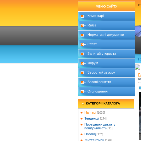
П`
МЕНЮ САЙТУ
Коментарі
Rules
Нормативні документи
Статті
Запитай у юриста
Г
Форум
Зворотній зв'язок
Г
р
Базові поняття
Оголошення
КАТЕГОРІЇ КАТАЛОГА
На часі
[1039]
Тенденції
[174]
Провідники диктату
повідомляють
[71]
Погляд
[174]
Життя групи
[120]