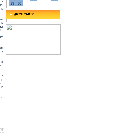
ть
29
30
ів,
жна
ДРУЗІ САЙТУ
ині
ну
же
ь.
дже
рні
 у
ах
ії
 а
ння
о.
не
нь