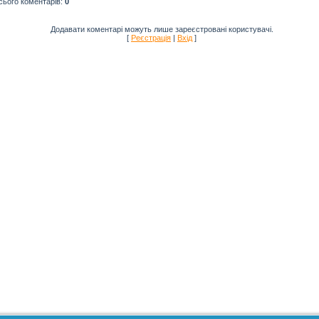
сього коментарів
:
0
Додавати коментарі можуть лише зареєстровані користувачі.
[
Реєстрація
|
Вхід
]