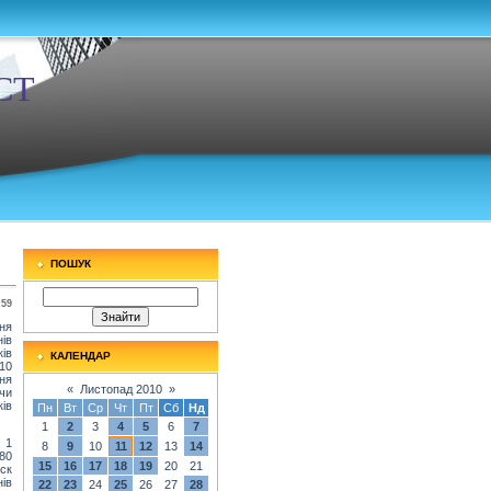
СТ
ПОШУК
:59
ня
ів
ів
КАЛЕНДАР
10
ня
«
Листопад 2010
»
чи
ів
Пн
Вт
Ср
Чт
Пт
Сб
Нд
1
2
3
4
5
6
7
 1
8
9
10
11
12
13
14
80
15
16
17
18
19
20
21
уск
нів
22
23
24
25
26
27
28