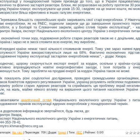
ксплуатації у понадпроектний термін призведе до того, що в Україні працюватиму
ехнічно та фізично застарілі реактори. Блоки, які розраховані на роботу протягом 30 рок
ряд України планує експлуатувати ще років 15-30, і виділяє на це значні кошти, які мо
икористати більш ефективно в інших галузях енергетики.
Переважна більшість європейських країн закривають свої старі енергоблоки. У Німечч
акі енергоблоки, як на РАЕС, подеколи закрили ще до завершення проектного термі
оботи, а у Болгарії та Словаччині закрили, щойно сплив термін експлуатації”, - ка
митро Хмара, експерт Національного екологічного центру України з енергетичних питан
 економічної точки зору, подовження роботи старих реакторів також не є доцільним, а
країна і зараз не в змозі спожити всю енергію, яку виробляє.
Усередині країни немає такої кількості споживачів енергії. Тому уже зараз наявні яде
отужності України використовуються лише на 68%. Фактично економічних підстав
одовженні терміну експлуатації застарілих енергоблоків немає”, - додає Хмара.
одночас, щороку скорочується експорт енергії за кордон, оскільки у країнах-сусід
ктивно впроваджуються новітні енергоефективні заходи, і їхня потреба у енерг
меншується. Тому заробляти на продажі енергії за кордон Україна також не може.
к показують різні соціологічні дослідження, проведені громадськими організаціями,
акож Комітетом ядерного регулювання України, українці розуміють небезпеки подовже
ерміну роботи старих ядерних реакторів та сприймають цю проблему вкрай негативн
ле, на жаль, майже ніякого впливу на вирішення цього питання населення України 
ає.
Завантажити
аналітичний огляд
Національного екологічного центру України з пита
одовження термінів експлуатації ядерних енергоблоків у понадпроектний термін.
а додатковою інформацією звертайтеся, будь ласка, до:
митро Хмара,
ксперт Національного екологічного центру України з енергетичних питань,
44-353-78-41
mytro.khmara@necu.org.ua
атегорія
:
На часі
|
Переглядів
: 709 |
Додав
:
fingert
|
Теги
:
АЕС
|
Рейтинг
:
0.0
/
0