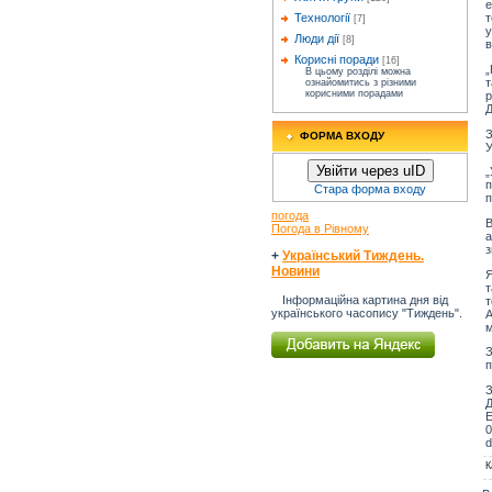
е
Технології
т
[7]
у
Люди дії
[8]
в
Корисні поради
[16]
„
В цьому розділі можна
т
ознайомитись з різними
корисними порадами
р
Д
З
ФОРМА ВХОДУ
У
Увійти через uID
„
п
Стара форма входу
п
погода
В
Погода в Рівному
а
з
+
Український Тиждень.
Новини
Я
т
Інформаційна картина дня від
т
українського часопису "Тиждень".
А
м
п
З
Д
Е
0
d
К