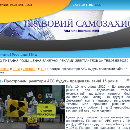
ятниця, 07.08.2026, 18:38
Вітаю Вас
Гість
|
RSS
ПРАВОВИЙ САМОЗАХИ
Vita sine libertate, nihil
оловна
|
Реєстрація
|
Вхід
З ПИТАННЯ РОЗМІЩЕННЯ БАНЕРНОЇ РЕКЛАМИ ЗВЕРТАЙТЕСЬ ЗА ТЕЛ.0685860339
оловна
»
2010
»
Листопад
»
11
» Прострочені реактори АЕС будуть працювати зайві 15
оків
Прострочені реактори АЕС будуть працювати зайві 15 років
08
Київ, 10 листопада 2010. - До винесен
рішення про подовження термін
експлуатації застарілих ядерних блок
лишився один місяць. 10 грудня 20
Державний комітет ядерного регулюван
України має прийняти рішення: 
подовжувати роботу 1 та 2 енергоблок
Рівненській АЕС, чи їх закрити.
Цього року спливає термін експлуатації
енергоблоку Рівненської АЕС (пуск у 19
році), у 2011 році – другого енергоблоку (п
у 1981). Рішення про подовження їх термі