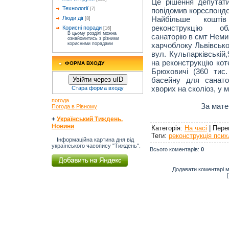
Це рішення депутати
Технології
повідомив кореспонде
[7]
Найбільше кошті
Люди дії
[8]
реконструкцію обл
Корисні поради
[16]
В цьому розділі можна
санаторію в смт Немир
ознайомитись з різними
харчоблоку Львівської
корисними порадами
вул. Кульпарківській,
на реконструкцію кот
ФОРМА ВХОДУ
Брюховичі (360 тис.
басейну для санато
Увійти через uID
хворих на сколіоз, у м
Стара форма входу
погода
За мате
Погода в Рівному
+
Український Тиждень.
Новини
Категорія
:
На часі
|
Пере
Теги
:
реконструкція псих
Інформаційна картина дня від
українського часопису "Тиждень".
Всього коментарів
:
0
Додавати коментарі м