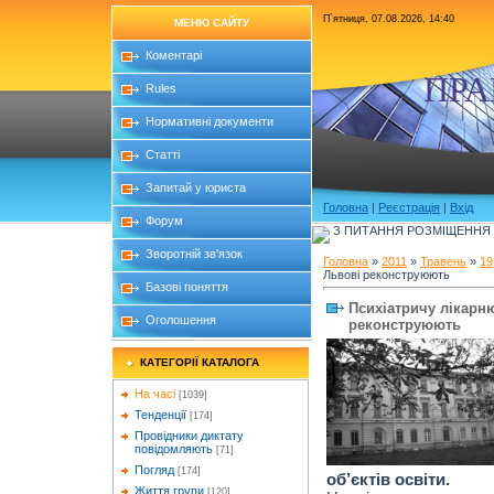
П`ятниця, 07.08.2026, 14:40
МЕНЮ САЙТУ
Коментарі
ПРА
Rules
Нормативні документи
Статті
Запитай у юриста
Головна
|
Реєстрація
|
Вхід
Форум
З ПИТАННЯ РОЗМІЩЕННЯ Б
Зворотній зв'язок
Головна
»
2011
»
Травень
»
19
Львові реконструюють
Базові поняття
Психіатричу лікарню
Оголошення
реконструюють
КАТЕГОРІЇ КАТАЛОГА
На часі
[1039]
Тенденції
[174]
Провідники диктату
повідомляють
[71]
Погляд
[174]
об’єктів освіти.
Життя групи
[120]