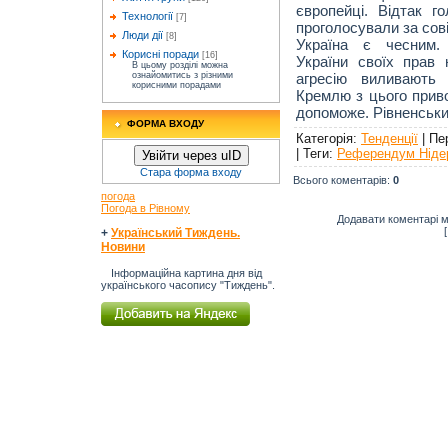
європейці. Відтак г
Технології
[7]
проголосували за сов
Люди дії
[8]
Україна є чесним.
Корисні поради
[16]
України своїх прав
В цьому розділі можна
агресію виливають
ознайомитись з різними
корисними порадами
Кремлю з цього приво
допоможе. Рівненськи
ФОРМА ВХОДУ
Категорія
:
Тенденції
|
Пе
|
Теги
:
Референдум Ніде
Увійти через uID
Стара форма входу
Всього коментарів
:
0
погода
Погода в Рівному
Додавати коментарі м
+
Український Тиждень.
Новини
Інформаційна картина дня від
українського часопису "Тиждень".