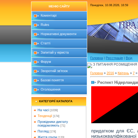
Понеділок, 10.08.2026, 16:59
МЕНЮ САЙТУ
Коментарі
ПРА
Rules
Нормативні документи
Статті
Запитай у юриста
Головна
|
Реєстрація
|
Вхід
Форум
З ПИТАННЯ РОЗМІЩЕННЯ Б
Зворотній зв'язок
Головна
»
2016
»
Квітень
»
7
»
Базові поняття
Респект Нідерланда
Оголошення
КАТЕГОРІЇ КАТАЛОГА
На часі
[1039]
Тенденції
[174]
Провідники диктату
повідомляють
[71]
придатком для ЄС, 
Погляд
[174]
низькокваліфікованої
Життя групи
[120]