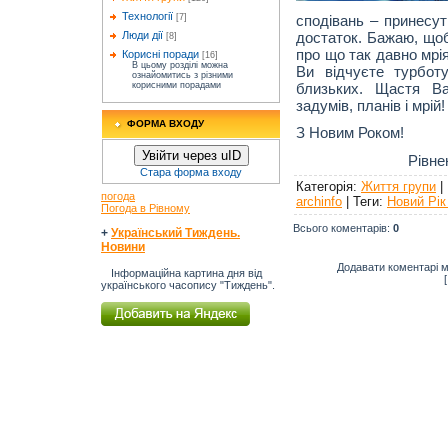
Технології
сподівань – принесут
[7]
достаток. Бажаю, щоб
Люди дії
[8]
про що так давно мрі
Корисні поради
[16]
В цьому розділі можна
Ви відчуєте турбот
ознайомитись з різними
близьких. Щастя Ва
корисними порадами
задумів, планів і мрій!
ФОРМА ВХОДУ
З Новим Роком!
Увійти через uID
Рівненський кл
Стара форма входу
Категорія
:
Життя групи
|
погода
archinfo
|
Теги
:
Новий Рік
Погода в Рівному
Всього коментарів
:
0
+
Український Тиждень.
Новини
Додавати коментарі м
Інформаційна картина дня від
українського часопису "Тиждень".