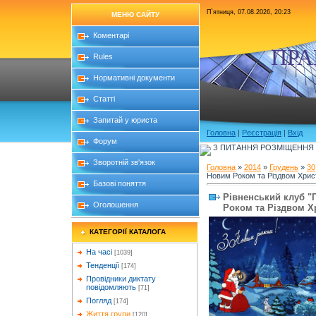
П`ятниця, 07.08.2026, 20:23
МЕНЮ САЙТУ
Коментарі
ПРА
Rules
Нормативні документи
Статті
Запитай у юриста
Головна
|
Реєстрація
|
Вхід
Форум
З ПИТАННЯ РОЗМІЩЕННЯ Б
Зворотній зв'язок
Головна
»
2014
»
Грудень
»
30
Новим Роком та Різдвом Хри
Базові поняття
Рiвненський клуб "
Оголошення
Роком та Різдвом 
КАТЕГОРІЇ КАТАЛОГА
На часі
[1039]
Тенденції
[174]
Провідники диктату
повідомляють
[71]
Погляд
[174]
Життя групи
[120]