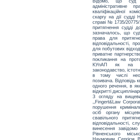
Відомо, що суд 
адміністративне п
кваліфікаційної ком
скаргу на дії судді
справі № 1735/20775/1
притягнення судді до
зазначалось, що су
права для притягне
відповідальності, пр
для побутових відход
приватне партнерство
покликання на про
КУпАП як на док
законодавство, істот
в тому числі неод
позивача. Відповідь к
одного речення, в я
відкритті дисциплінар
З огляду на вищеви
,,Fingert&Law Corpor
порушення кримінал
осіб органу місце
свавільного притяг
відповідальності, сл
винесення завідомо
Рівненського місь
Наумовим Сергієм В