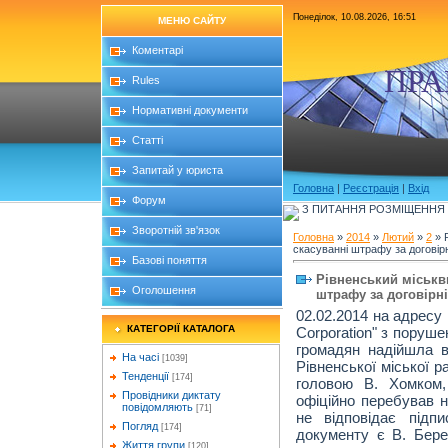
Понеділок, 10.08.2026, 16:51
МЕНЮ САЙТУ
Коментарі
ПРА
Rules
Нормативні документи
Статті
Запитай у юриста
Головна
|
Реєстрація
|
Вхід
Форум
З ПИТАННЯ РОЗМІЩЕННЯ Б
Зворотній зв'язок
Головна
»
2014
»
Лютий
»
2
» 
скасуванні штрафу за договірн
Базові поняття
Рівненський міськв
Оголошення
штрафу за договірн
02.02.2014 на адресу 
КАТЕГОРІЇ КАТАЛОГА
Corporation" з поруш
громадян надійшла ві
На часі
[1039]
Рівненської міської 
Тенденції
[174]
головою В. Хомком,
Провідники диктату
офіційно перебував н
повідомляють
[71]
не відповідає підп
Погляд
[174]
документу є В. Бере
Життя групи
[120]