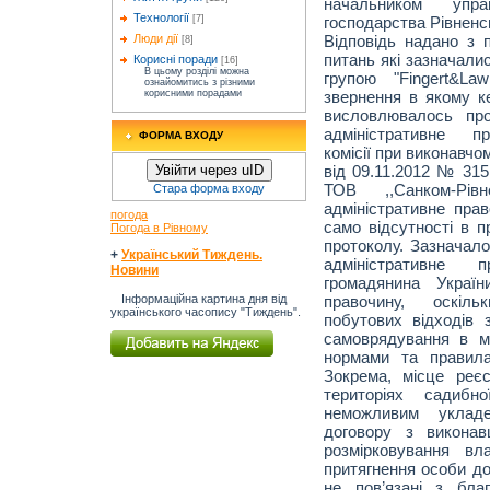
начальником управ
Технології
господарства Рівненс
[7]
Відповідь надано з 
Люди дії
[8]
питань які зазначали
Корисні поради
[16]
В цьому розділі можна
групою "Fingert&La
ознайомитись з різними
звернення в якому ке
корисними порадами
висловлювалось про
адміністративне пр
ФОРМА ВХОДУ
комісії при виконавчом
від 09.11.2012 № 31
Увійти через uID
ТОВ ,,Санком-Рі
Стара форма входу
адміністративне пра
погода
само відсутності в п
Погода в Рівному
протоколу. Зазначало
+
Український Тиждень.
адміністративне
Новини
громадянина Україн
правочину, оскіль
Інформаційна картина дня від
українського часопису "Тиждень".
побутових відходів 
самоврядування в м
нормами та правила
Зокрема, місце реє
територіях садибн
неможливим укладе
договору з виконав
розмірковування вл
притягнення особи до
не пов’язані з бла