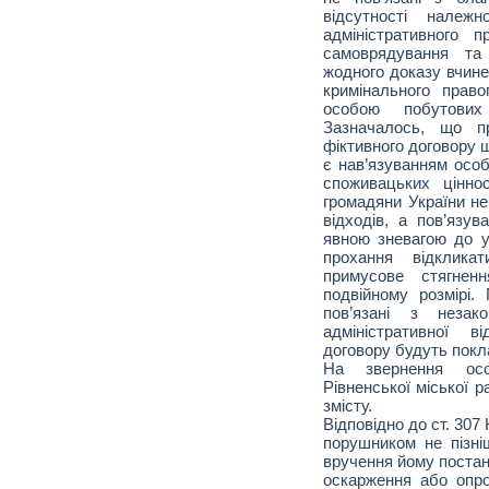
відсутності належ
адміністративного 
самоврядування та
жодного доказу вчине
кримінального прав
особою побутових 
Зазначалось, що п
фіктивного договору 
є нав’язуванням особ
споживацьких цінно
громадяни України н
відходів, а пов’язу
явною зневагою до у
прохання відклика
примусове стягнен
подвійному розмірі.
пов’язані з незак
адміністративної в
договору будуть покл
На звернення осо
Рівненської міської 
змісту.
Відповідно до ст. 30
порушником не пізні
вручення йому постан
оскарження або опро