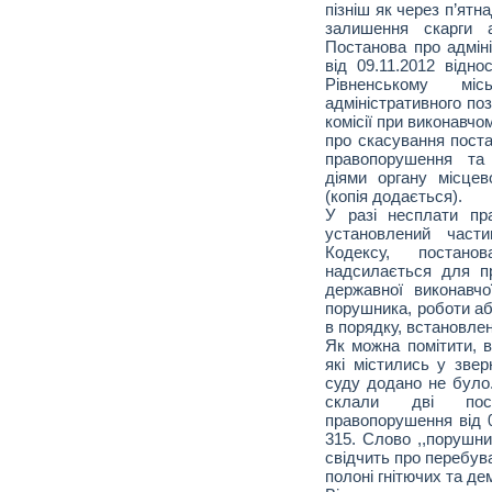
пізніш як через п’ятн
залишення скарги 
Постанова про адмі
від 09.11.2012 від
Рівненському мі
адміністративного по
комісії при виконавчом
про скасування поста
правопорушення та
діями органу місце
(копія додається).
У разі несплати пр
установлений част
Кодексу, постан
надсилається для п
державної виконавч
порушника, роботи аб
в порядку, встановлен
Як можна помітити, в
які містились у звер
суду додано не було
склали дві пост
правопорушення від
315. Слово ,,порушни
свідчить про перебува
полоні гнітючих та де