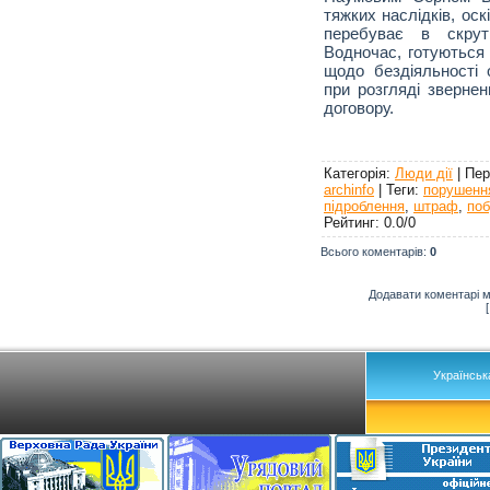
тяжких наслідків, оск
перебуває в скрут
Водночас, готуються
щодо бездіяльності 
при розгляді зверне
договору.
"Biała
Категорія
:
Люди дії
|
Пер
archinfo
|
Теги
:
порушенн
підроблення
,
штраф
,
поб
Рейтинг
:
0.0
/
0
Всього коментарів
:
0
Додавати коментарі м
Українськ