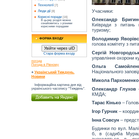
Технології
[7]
Учасники:
Люди дії
[8]
Корисні поради
[16]
Олександр Бригин
В цьому розділі можна
ознайомитись з різними
Київради з питань 
корисними порадами
туризму;
Володимир Яворівс
ФОРМА ВХОДУ
голова комітету з пит
Увійти через uID
Сергій Новгородсь
Стара форма входу
управління охорони 
погода
Погода в Рівному
Ольга Самойлен
Національного заповід
+
Український Тиждень.
Новини
Микола Пархоменко
Інформаційна картина дня від
Олександр Глухов
–
українського часопису "Тиждень".
КМДА;
Тарас Кінько
– Голова
Ігор Гурчик
– координ
Інна Совсун
– предст
Будинки по вул. Малі
б, в (садиба Мураш
знаходяться в охо