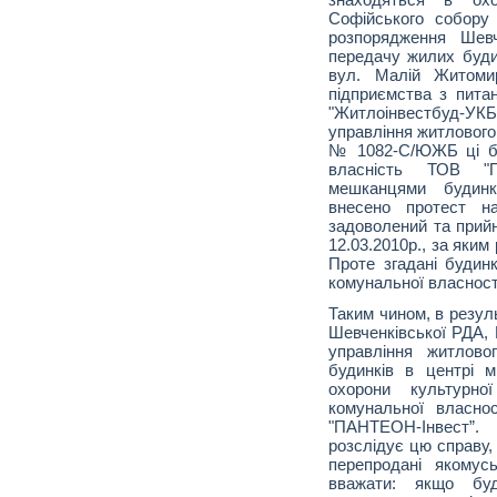
Софійського собору 
розпорядження Шев
передачу жилих буди
вул. Малій Житоми
підприємства з пита
"Житлоінвестбуд-УКБ”
управління житлового
№ 1082-С/ЮЖБ ці бу
власність ТОВ "
мешканцями будинк
внесено протест н
задоволений та прий
12.03.2010р., за яки
Проте згадані будин
комунальної власност
Таким чином, в резул
Шевченківської РДА, 
управління житлово
будинків в центрі 
охорони культурно
комунальної власно
"ПАНТЕОН-Інвест”.
розслідує цю справу,
перепродані якомус
вважати: якщо бу