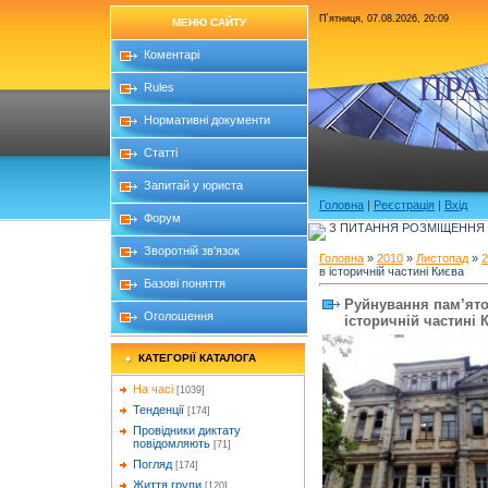
П`ятниця, 07.08.2026, 20:09
МЕНЮ САЙТУ
Коментарі
ПРА
Rules
Нормативні документи
Статті
Запитай у юриста
Головна
|
Реєстрація
|
Вхід
Форум
З ПИТАННЯ РОЗМІЩЕННЯ Б
Зворотній зв'язок
Головна
»
2010
»
Листопад
»
2
в історичній частині Києва
Базові поняття
Руйнування пам’ято
Оголошення
історичній частині 
КАТЕГОРІЇ КАТАЛОГА
На часі
[1039]
Тенденції
[174]
Провідники диктату
повідомляють
[71]
Погляд
[174]
Життя групи
[120]