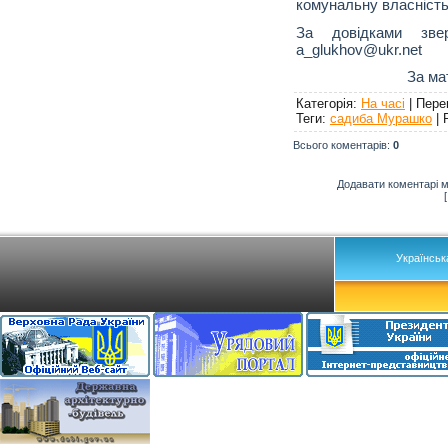
комунальну власність
За довідками зве
a_glukhov@ukr.net
За ма
Категорія
:
На часі
|
Пере
Теги
:
садиба Мурашко
|
Всього коментарів
:
0
Додавати коментарі м
Українськ