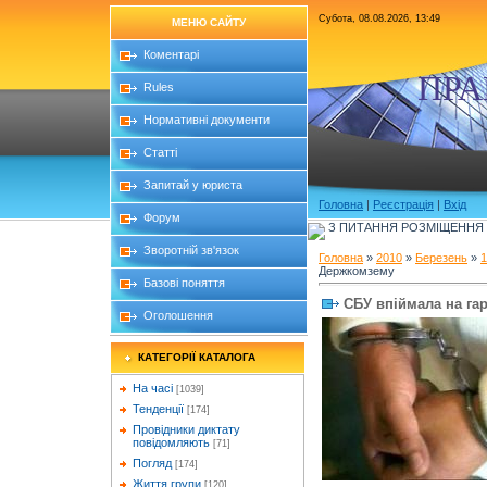
Субота, 08.08.2026, 13:49
МЕНЮ САЙТУ
Коментарі
ПРА
Rules
Нормативні документи
Статті
Запитай у юриста
Головна
|
Реєстрація
|
Вхід
Форум
З ПИТАННЯ РОЗМІЩЕННЯ Б
Зворотній зв'язок
Головна
»
2010
»
Березень
»
1
Держкомзему
Базові поняття
СБУ впіймала на га
Оголошення
КАТЕГОРІЇ КАТАЛОГА
На часі
[1039]
Тенденції
[174]
Провідники диктату
повідомляють
[71]
Погляд
[174]
Життя групи
[120]