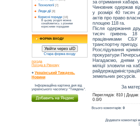
за отримання хабара.
Технології
[7]
Чиновник одержав ві
Люди дії
у розмірі 40 тисяч
[8]
актів про право власн
Корисні поради
[16]
В цьому розділі можна
площею 118 га.
ознайомитись з різними
корисними порадами
Після одержання дру
тисяч гривень 18
працівниками СБУ
ФОРМА ВХОДУ
транспортну пригоду.
Увійти через uID
Розслідування кримі
Стара форма входу
прокуратури Печерськ
Нагадаємо, днями у 
погода
міліції зловили на хаб
Погода в Рівному
райдержадміністраці
+
Український Тиждень.
земельних ресурсів.
Новини
Інформаційна картина дня від
За мате
українського часопису "Тиждень".
Переглядів
: 810 |
Додав
0.0
/
0
Всього коментарів
:
0
Додавати коментарі м