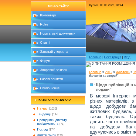
Субота, 08.08.2026, 08:44
МЕНЮ САЙТУ
Коментарі
ПРА
Rules
Нормативні документи
Статті
Запитай у юриста
Головна
|
Реєстрація
|
Вхід
Форум
З ПИТАННЯ РОЗМІЩЕННЯ Б
Зворотній зв'язок
Головна
»
2012
»
Жовтень
»
1
балконів та лоджій"
Базові поняття
Щодо публікацій в 
Оголошення
лоджій"
В мережі Інтернет м
КАТЕГОРІЇ КАТАЛОГА
різних матеріалів, в
щодо "добудови бал
На часі
[1039]
житлових будівель,
Тенденції
[174]
таких будівель. Ор
Провідники диктату
досить часто прийма
повідомляють
[71]
на добудову балк
Погляд
[174]
вдумуючись в зміст п
Життя групи
[120]