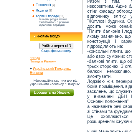
Разом з тим, по
Технології
некоректним. Адже б
[7]
стіни фасаду обгор
Люди дії
[8]
відпочинку влітку,
Корисні поради
[16]
В цьому розділі можна
"Житлові будинки. О
ознайомитись з різними
досить, може ознай
корисними порадами
"Плити балконів і лод
якому зазначено, що
ФОРМА ВХОДУ
конструкції і хар
підрозділяють на:
Увійти через uID
-консольні плити, що з
Стара форма входу
або двох суміжних ст
погода
-балкові плити, що о
Погода в Рівному
трьох сторонах. З ог
+
Український Тиждень.
балкон неможливо,
Новини
змонтувати.
Лоджією ж є перекри
Інформаційна картина дня від
українського часопису "Тиждень".
боків приміщення, ві
засклене, що служить
у визначені ДБН В.
Основні положення". 
а називайте речі сво
зі стінами та фундам
Це охоплюються 
розширенням існуючи
Юрій Мачулянський сп