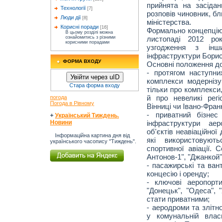
прийнята на засідан
Технології
[7]
розповів чиновник, б
Люди дії
[8]
міністерства.
Корисні поради
[16]
Формально концепцію
В цьому розділі можна
листопаді 2012 ро
ознайомитись з різними
корисними порадами
узгодження з інши
інфраструктури Борис
ФОРМА ВХОДУ
Основні положення до
- протягом наступни
Увійти через uID
комплекси модерніз
Стара форма входу
тільки про комплекси
й про невеликі регі
погода
Погода в Рівному
Вінниці чи Івано-Франк
- приватний бізнес
+
Український Тиждень.
інфраструктури аеро
Новини
об'єктів неавіаційної
Інформаційна картина дня від
які використовуют
українського часопису "Тиждень".
спортивної авіації. 
Антонов-1", "Джанкой",
- пасажирські та ван
концесію і оренду;
- ключові аеропорти
"Донецьк", "Одеса", 
стати приватними;
- аеродроми та злітн
у комунальній влас