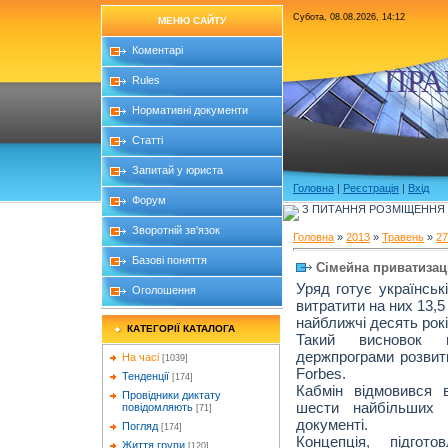
Субота, 08.08.2026, 14:12
МЕНЮ САЙТУ
Коментарі
ПРА
Rules
Нормативні документи
Статті
Запитай у юриста
Головна
|
Реєстрація
|
Вхід
Форум
З ПИТАННЯ РОЗМІЩЕННЯ Б
Зворотній зв'язок
Головна
»
2013
»
Травень
»
27
Базові поняття
Сімейна приватизац
Уряд готує українськ
Оголошення
витратити на них 13,
найближчі десять рокі
КАТЕГОРІЇ КАТАЛОГА
Такий висновок 
держпрограми розвитк
На часі
[1039]
Forbes.
Тенденції
[174]
Кабмін відмовився 
Провідники диктату
шести найбільших а
повідомляють
[71]
документі.
Погляд
[174]
Концепція, підгото
Життя групи
[120]