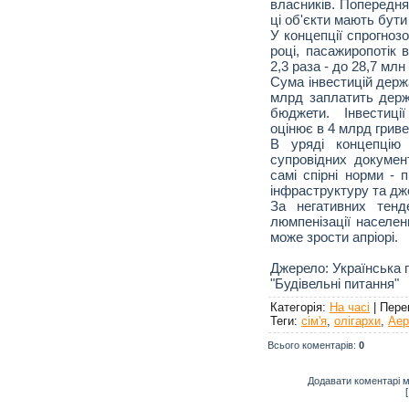
власників. Попередня
ці об'єкти мають бути
У концепції спрогнозов
році, пасажиропотік 
2,3 раза - до 28,7 млн ​
Сума інвестицій держа
млрд заплатить держ
бюджети. Інвестиці
оцінює в 4 млрд гриве
В уряді концепцію
супровідних докумен
самі спірні норми - 
інфраструктуру та дж
За негативних тенд
люмпенізації населен
може зрости апріорі.
Джерело: Українська 
"Будівельні питання"
Категорія
:
На часі
|
Пере
Теги
:
сім'я
,
олігархи
,
Аер
Всього коментарів
:
0
Додавати коментарі м