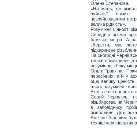
Олена Степанова.
«На жаль, це різьбл
руйнації самих 
незруйнованими потра
велика рідкість».
Розуміння цінності р
Середній розмір зрі
близько метра. А на
зберегти, має заг
підкарнизне різьбленн
На сьогодні Чернігівс
тільки приміщення дл
розуміння з боку місц
Ольга Травкіна: "Поки 
пересічних, а й у ар
оцю велику цінність
цього розуміння - вон
Втім, не всі налаштов
Сергій Черняков, н
різьбярства на Черні
в заповіднику про
різьблення. Діти пок
Але ще більшим було
техніці чернігівських 