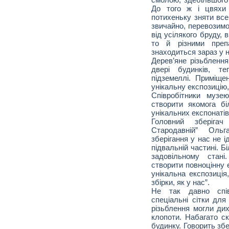
До того ж і цвяхи 
потихеньку зняти все
звичайно, перевозимо
від усілякого бруду, 
то й різними преп
знаходиться зараз у н
Дерев’яне різьблення
двері будинків, т
підземеллі. Приміщ
унікальну експозицію,
Співробітники музе
створити якомога б
унікальних експонатів
Головний зберігач
Стародавній” Ольг
зберігання у нас не і
підвальній частині. Б
задовільному стан
створити повноцінну 
унікальна експозиція
збірки, як у нас”.
Не так давно спів
спеціальні сітки для
різьблення могли дих
клопоти. Набагато ск
будинку. Говорить збе