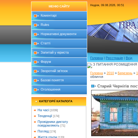
Неділя, 09.08.2026, 00:51
МЕНЮ САЙТУ
Коментарі
ПРА
Rules
Нормативні документи
Статті
Запитай у юриста
Головна
|
Реєстрація
|
Вхід
Форум
З ПИТАННЯ РОЗМІЩЕННЯ Б
Зворотній зв'язок
Головна
»
2010
»
Березень
»
1
обличчя
Базові поняття
Старий Чернігів по
Оголошення
КАТЕГОРІЇ КАТАЛОГА
На часі
[1039]
Тенденції
[174]
Провідники диктату
повідомляють
[71]
Погляд
[174]
Життя групи
[120]