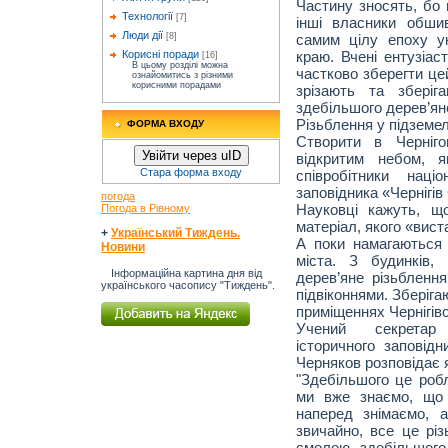
Частину зносять, бо 
Технології
[7]
інші власники обши
Люди дії
самим цілу епоху ук
[8]
краю. Вчені ентузіа
Корисні поради
[16]
В цьому розділі можна
частково зберегти це
ознайомитись з різними
корисними порадами
зрізають та зберіг
здебільшого дерев’яне
Різьблення у підземел
ФОРМА ВХОДУ
Створити в Черніг
Увійти через uID
відкритим небом, 
Стара форма входу
співробітники націо
заповідника «Чернігів
погода
Науковці кажуть, щ
Погода в Рівному
матеріал, якого «вист
+
Український Тиждень.
А поки намагаються 
Новини
міста. З будинків,
Інформаційна картина дня від
дерев’яне різьблення
українського часопису "Тиждень".
підвіконнями. Зберіга
приміщеннях Чернігівс
Учений секретар 
історичного заповідн
Черняков розповідає 
"Здебільшого це робл
ми вже знаємо, що 
наперед знімаємо, 
звичайно, все це різ
смолою, здебільшого 