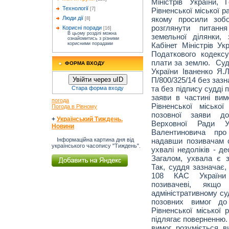
Міністрів України,
Технології
Рівненської міської р
[7]
якому просили зобо
Люди дії
[8]
розглянути питанн
Корисні поради
[16]
В цьому розділі можна
земельної ділянки, 
ознайомитись з різними
Кабінет Міністрів Ук
корисними порадами
Податкового кодекс
плати за землю. Суд
ФОРМА ВХОДУ
України Іваненко Я.
П/800/325/14 без заз
Увійти через uID
та без підпису судді
Стара форма входу
заяви в частині вимо
погода
Рівненської міськ
Погода в Рівному
позовної заяви до
+
Український Тиждень.
Верховної Ради У
Новини
Валентиновича про
надавши позивачам 
Інформаційна картина дня від
українського часопису "Тиждень".
ухвалі недоліків - д
Загалом, ухвала є 
Так, суддя зазначає,
108 КАС України 
позивачеві, якщ
адміністративному су
позовних вимог до 
Рівненської міської 
підлягає поверненню.
вимог розуміється в