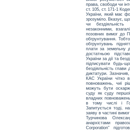
права, свободи чи ін
ст. 105, ст. 171-1 Ко
України, який має ф
зрозуміло. Вказує, що 
чи бездіяльність 
незаконними, взага
позовних вимог до П
обгрунтування. Тобто
обгрунтувань підня
плати за земельну 
достатньою підстав
України за дії та без
підписувати будь-щ
бездіяльність глави
диктатури. Зазначив,
КАС України чітко в
повноважень, чиї ріш
можуть бути оскарж
суду як суду першої 
владних повноважень 
в тому числі і Го
Запитується тоді, н
заяву в частині вимо
Турчинова Олексан
анархістами право
Corporation" підгот