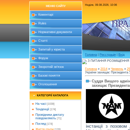
Неділя, 09.08.2026, 10:06
МЕНЮ САЙТУ
Коментарі
ПРА
Rules
Нормативні документи
Статті
Запитай у юриста
Головна
|
Реєстрація
|
Вхід
Форум
З ПИТАННЯ РОЗМІЩЕННЯ Б
Зворотній зв'язок
Головна
»
2014
»
Червень
»
2
України захищає Президента 
Базові поняття
Суддя Вищого адмін
Оголошення
захищає Президента
КАТЕГОРІЇ КАТАЛОГА
На часі
[1039]
Тенденції
[174]
Провідники диктату
повідомляють
[71]
Погляд
[174]
інстанції з позовом
Життя групи
[120]