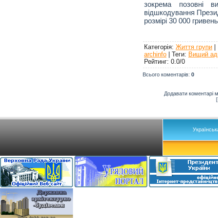
зокрема позовні в
відшкодування Прези
розмірі 30 000 гривень
Категорія
:
Життя групи
|
archinfo
|
Теги
:
Вищий адм
Рейтинг
:
0.0
/
0
Всього коментарів
:
0
Додавати коментарі м
Українськ