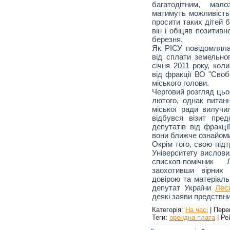
багатодітним, мал
матимуть можливість 
просити таких дітей 
він і обіцяв позитив
березня.
Як РІСУ повідомляла
від сплати земельног
січня 2011 року, кол
від фракції ВО "Сво
міського голови.
Черговий розгляд цьо
лютого, однак питан
міської ради вилучи
відбувся візит пред
депутатів від фракці
вони ближче ознайоми
Окрім того, свою під
Університету вислов
єпископ-помічник 
заохотивши вірних
довірою та матеріал
депутат України
Лес
деякі заяви предствн
<a
Категорія
:
На часі
|
Пере
href="http://risu.org.ua">Джер
публікації:
Теги
:
орендна плата
|
Ре
risu.org.ua</a>