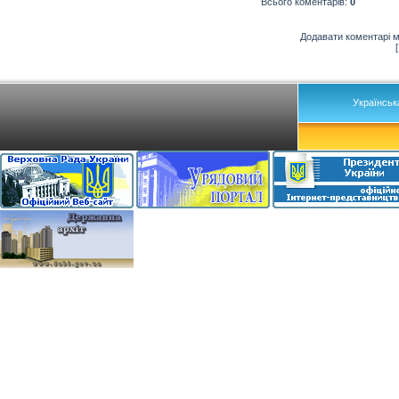
Всього коментарів
:
0
Додавати коментарі м
Українськ