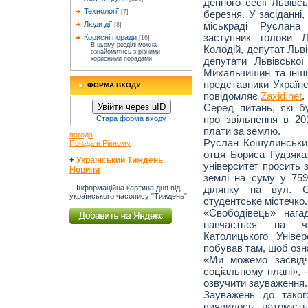
денного сесії Львівс
Технології
березня. У засіданні
[7]
міськраді Руслана
Люди дії
[8]
заступник голови Л
Корисні поради
[16]
В цьому розділі можна
Колодій, депутат Льві
ознайомитись з різними
депутати Львівської
корисними порадами
Михальчишин та інші.
представники Українс
ФОРМА ВХОДУ
повідомляє
Zaxid.net
.
Серед питань, які б
Увійти через uID
про звільнення в 20
Стара форма входу
плати за землю.
погода
Руслан Кошулинськи
Погода в Рівному
отця Бориса Гудзяка
+
Український Тиждень.
університет просить 
Новини
землі на суму у 759
ділянку на вул. С
Інформаційна картина дня від
українського часопису "Тиждень".
студентське містечко.
«Свободівець» нага
навчається на че
Католицького Уніве
побував там, щоб озн
«Ми можемо засвідч
соціальному плані», -
озвучити зауваження.
Зауважень до таког
виявилось, натоміст