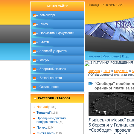
П`ятниця, 07.08.2026, 12:29
МЕНЮ САЙТУ
Коментарі
ПРА
Rules
Нормативні документи
Статті
Запитай у юриста
Головна
|
Реєстрація
|
Вхід
Форум
З ПИТАННЯ РОЗМІЩЕННЯ Б
Зворотній зв'язок
Головна
»
2011
»
Березень
»
5
УКУ від орендної плати за зе
Базові поняття
"Свобода" пообіцял
Оголошення
орендної плати за 
КАТЕГОРІЇ КАТАЛОГА
На часі
[1039]
Тенденції
[174]
Провідники диктату
Львівської міської ра
повідомляють
[71]
5 березня у Галицько
Погляд
[174]
«Свобода» провели 
Життя групи
[120]