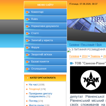
П`ятниця, 07.08.2026, 09:37
МЕНЮ САЙТУ
Коментарі
ПРА
Rules
Нормативні документи
Статті
Запитай у юриста
Головна
|
Реєстрація
|
Вхід
Форум
З ПИТАННЯ РОЗМІЩЕННЯ Б
Зворотній зв'язок
Головна
»
2014
»
Травень
»
26
Базові поняття
ТОВ "Санком-Рівне"
Оголошення
КАТЕГОРІЇ КАТАЛОГА
На часі
[1039]
Тенденції
[174]
Провідники диктату
депутат Рівненської
повідомляють
[71]
Рівненський міський 
Погляд
[174]
своїх споживачів на
Життя групи
[120]