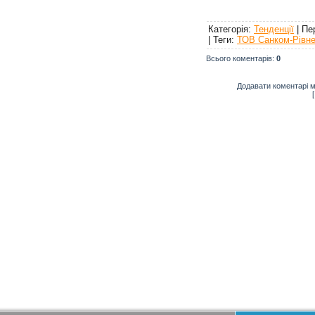
"Fingert &
Категорія
:
Тенденції
|
Пе
|
Теги
:
ТОВ Санком-Рівн
Всього коментарів
:
0
Додавати коментарі м