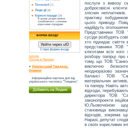
послуги з вивозу см
Технології
[7]
добросовісні клієнт
Люди дії
[8]
злісних неплатників
Корисні поради
[16]
практику побудинко
В цьому розділі можна
цього приводу. Пов
ознайомитись з різними
корисними порадами
надійдуть оголошення
Представники ТОВ "
ФОРМА ВХОДУ
сусіди розбудять сові
хто підкидає сміття 
Увійти через uID
представники ТОВ "
Стара форма входу
клієнтами всіх кого
розбору папірці про 
погода
Погода в Рівному
тому, що ТОВ "Санком
виключно безкон
+
Український Тиждень.
неодноразово зазна
Новини
балансі ТОВ "Са
Інформаційна картина дня від
матеріальних активів
українського часопису "Тиждень".
та паперу. Навіть авт
відходи, перебувають
директора ТОВ "Са
законопроекти ініційов
Ю.Льовочкіною що
становища виконавц
відходів, зокрема щ
Наразі, депутат споді
в своїх корисливих ін