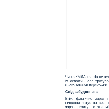
Чи то КМДА коштів не вст
їх освоїти - але тротуар
цього загинув перехожий.
Слід забудовника
Втім, фактично зараз г
нищення чатує на весь 
зараз ризикує стати м