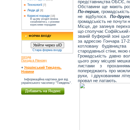
представництва ОБСЄ, по
Технології
[7]
Обставини ще мають розс
Люди дії
По-перше,
громадськість 
[8]
не відбулося.
По-друге
Корисні поради
[16]
В цьому розділі можна
громадськість не почути н
ознайомитись з різними
корисними порадами
Місце, де загинув перехо
що сполучає Софійський с
званій буферній зоні цьо
ФОРМА ВХОДУ
за адресою Гончара 17-23
Увійти через uID
котловану будівництва 
Стара форма входу
стародавньої стіни, якою о
Громадськість давно вол
погода
цього року місцеві мешк
Погода в Рівному
листами з проханнями
+
Український Тиждень.
попереджають про можливі
Новини
руки, і друкованими літе
Інформаційна картина дня від
провал не латають.
українського часопису "Тиждень".