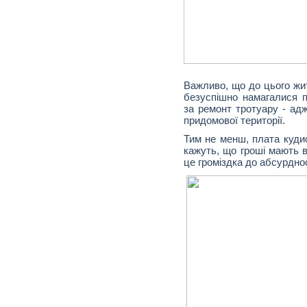
Важливо, що до цього жит
безуспішно намагалися 
за ремонт тротуару - ад
придомової території.
Тим не менш, плата кудис
кажуть, що гроші мають в
це громіздка до абсурдно