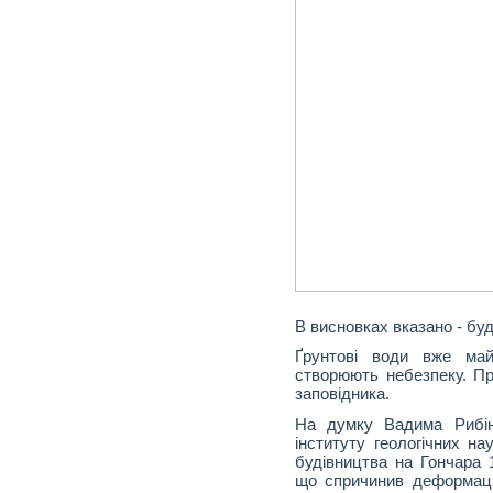
В висновках вказано - бу
Ґрунтові води вже май
створюють небезпеку. Пр
заповідника.
На думку Вадима Рибіна
інституту геологічних на
будівництва на Гончара 
що спричинив деформацію