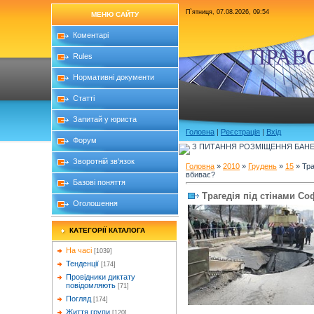
П`ятниця, 07.08.2026, 09:54
МЕНЮ САЙТУ
Коментарі
ПРАВ
Rules
Нормативні документи
Статті
Запитай у юриста
Головна
|
Реєстрація
|
Вхід
Форум
З ПИТАННЯ РОЗМІЩЕННЯ БАНЕР
Зворотній зв'язок
Головна
»
2010
»
Грудень
»
15
» Тра
вбиває?
Базові поняття
Трагедія під стінами Со
Оголошення
КАТЕГОРІЇ КАТАЛОГА
На часі
[1039]
Тенденції
[174]
Провідники диктату
повідомляють
[71]
Погляд
[174]
Життя групи
[120]