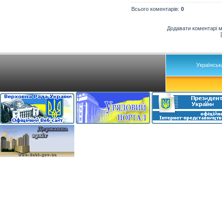
Всього коментарів
:
0
Додавати коментарі м
Українськ