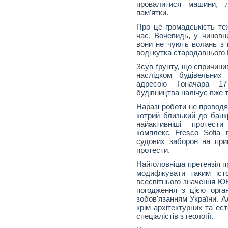
провалитися машини, лю
пам'ятки.
Про це громадськість т
час. Вочевидь, у чиновн
вони не чують волань з 
воді кутка стародавнього 
Зсув ґрунту, що спричинив
наслідком будівельних
адресою Гоначара 17-
будівництва налічує вже т
Наразі роботи не проводя
котрий близький до банкр
найактивніші протести
комплекс Fresco Sofia 
судових заборон на прип
протести.
Найголовніша претензія п
модифікувати таким іст
всесвітнього значення Ю
погодження з цією орга
зобов'язанням України. А
крім архітектурних та ес
спеціалістів з геології.