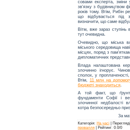
совами експерта, зміни у
зв'язку з будівництвом ф
років тому. Втім, Рибін 
що відбувається під 
визначити, що саме відбу
Вітм, вже зараз ступінь в
тут очевидна.
Очевидно, що міська в
міського середовища наві
місцях, поряд з пам'ятка
дипломатичних представн
Влада налаштована керу
злочинно ігнорує. Чино
сполох, у проплаченості,
Втім,
11 млн на допомогу
бюджеті знаходиться
.
А той факт, що ґрунт
фундаменти Софії і ве
злочинної недбалості в
котра безпосередньо при
За ма
Категорія
:
На часі
|
Перегляд
провалля
|
Рейтинг
:
0.0
/
0