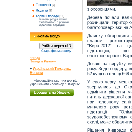
Технології
[7]
з охоронцями.
Люди дії
[8]
Корисні поради
Дерева почали валит
[16]
В цьому розділі можна
розчищали територію
ознайомитись з різними
корисними порадами
багатоповерхівки на А
Ділянку обгородили 
ФОРМА ВХОДУ
планом реконстру
"Євро-2012″ на ц
Увійти через uID
підстанцію, що
Стара форма входу
електроенергією. Варт
погода
Погода в Рівному
Дозвіл на вирубку в
року. Згідно ордеру,
+
Український Тиждень.
Новини
52 кущі на площі 669 к
Інформаційна картина дня від
У свою чергу, мешка
українського часопису "Тиждень".
звернулись до Окр
відмінити рішення мі
питань державної сан
при головному саніт
минулого року вст
підстанції "Олі
зсувонебезпечному 
схилі, може обвалитис
Рішення Київради б