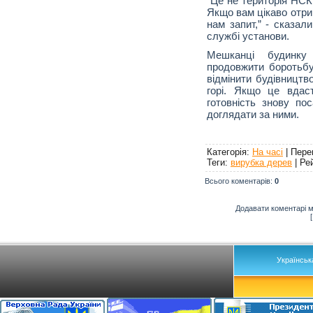
"Це не територія НСК
Якщо вам цікаво отри
нам запит,” - сказал
службі установи.
Мешканці будинку
продовжити боротьбу
відмінити будівництв
горі. Якщо це вдас
готовність знову по
доглядати за ними.
Категорія
:
На часі
|
Пере
Теги
:
вирубка дерев
|
Ре
Всього коментарів
:
0
Додавати коментарі м
Українськ