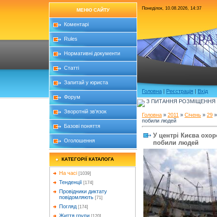
Понеділок, 10.08.2026, 14:37
МЕНЮ САЙТУ
Коментарі
ПРА
Rules
Нормативні документи
Статті
Запитай у юриста
Головна
|
Реєстрація
|
Вхід
Форум
З ПИТАННЯ РОЗМІЩЕННЯ Б
Зворотній зв'язок
Головна
»
2011
»
Січень
»
29
»
побили людей
Базові поняття
У центрі Києва охор
Оголошення
побили людей
КАТЕГОРІЇ КАТАЛОГА
На часі
[1039]
Тенденції
[174]
Провідники диктату
повідомляють
[71]
Погляд
[174]
Життя групи
[120]