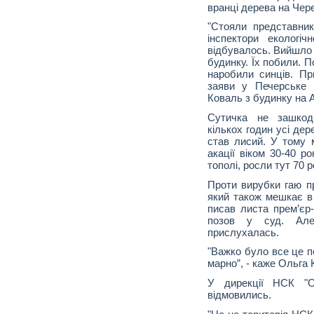
вранці дерева на Чере
"Стояли представник
інспектори екологіч
відбувалось. Вийшло 
будинку. Їх побили. П
наробили синців. Пр
заяви у Печерське 
Коваль з будинку на 
Сутичка не зашкоди
кількох годин усі дер
став лисий. У тому м
акації віком 30-40 р
тополі, росли тут 70 р
Проти вирубки гаю п
який також мешкає в 
писав листа прем’єр-
позов у суд. Ал
прислухалась.
"Важко було все це п
марно”, - каже Ольга 
У дирекції НСК "Ол
відмовились.